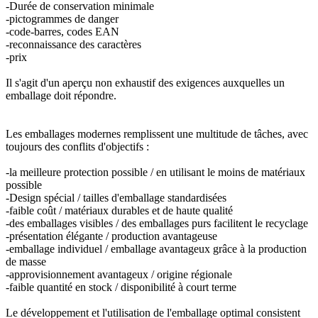
-Durée de conservation minimale
Durable
(301)
-pictogrammes de danger
-code-barres, codes EAN
-reconnaissance des caractères
-prix
Bouteilles de sauce
(24)
Il s'agit d'un aperçu non exhaustif des exigences auxquelles un
emballage doit répondre.
Les emballages modernes remplissent une multitude de tâches, avec
Bouteilles de spiritueux
(81)
toujours des conflits d'objectifs :
-la meilleure protection possible / en utilisant le moins de matériaux
possible
Pulvérisateur
(18)
-Design spécial / tailles d'emballage standardisées
-faible coût / matériaux durables et de haute qualité
-des emballages visibles / des emballages purs facilitent le recyclage
-présentation élégante / production avantageuse
-emballage individuel / emballage avantageux grâce à la production
Réservoirs
(2)
de masse
-approvisionnement avantageux / origine régionale
-faible quantité en stock / disponibilité à court terme
Le développement et l'utilisation de l'emballage optimal consistent