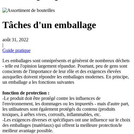
Bouteilles de bière
(16)
Tâches d'un emballage
août 31, 2022
|
Produits chimiques
(267)
Guide pratique
Les emballages sont omniprésents et génèrent de nombreux déchets
- telle est l'opinion largement répandue. Pourtant, peu de gens sont
Distributeurs et pompes
(30)
conscients de l'importance de leur rôle et des exigences élevées
auxquelles doivent répondre les emballages modernes. En principe,
un emballage a les fonctions suivantes
fonction de protection :
Boîtes
(73)
-Le produit doit être protégé contre les influences de
l'environnement, les dommages ou les impuretés - mais d'autre part,
les utilisateurs sont également protégés du contenu (produits
toxiques, à arêtes vives, corrosifs, inflammables, etc.
-Les exigences diverses et spécifiques ont une influence sur le choix
Pulvérisateur fin
(8)
des emballages (matériaux) qui offrent la meilleure protection/le
meilleur avantage possible.