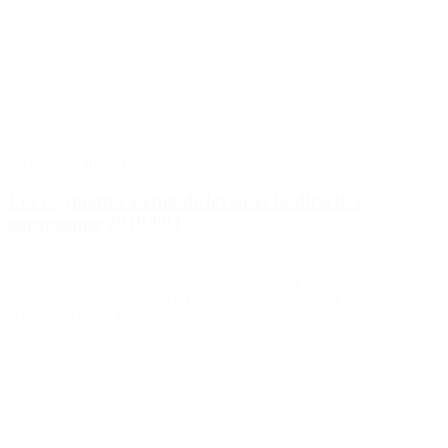
En point de mire
,
Durabilité
,
Nouvelles
Les casquettes à effet de levier et la directive
européenne 2019/904
L'utilisation de bouchons à vis sur les contenants de boissons, que ce
soit sur les briques de lait ou les bouteilles en PET, est sans aucun
doute pratique. Pourtant, en raison de leur impact sur
l'environnement, les capsules à vis sont...