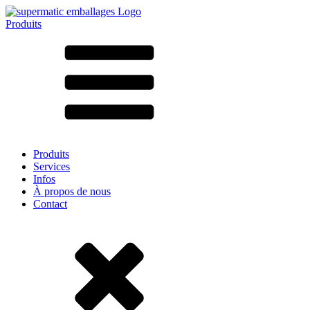
Produits
Tous les produits ➔
Par matériau
SAN
SAN/SMMA
Aluminium
Tôle
Verre
HD-PE
Carton
LD-PE
Produits
Métal
Services
PET
Infos
PP
À propos de nous
rPET
Contact
Grès
Fer blanc
Nylon
rHD-PE
Sachets et bag-in-box
(9)