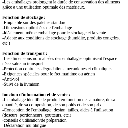
-Les emballages prolongent la durée de conservation des aliments
grâce à une utilisation optimale des matériaux.
Bouteilles
(519)
Fonction de stockage :
-Empilable sur des palettes standard
-Dimensions optimisées de l'emballage
-Idéalement, même emballage pour le stockage et la vente
Bouteilles Hotfill
(6)
-Adapté aux conditions de stockage (humidité, produits congelés,
etc.)
Fonction de transport :
-Les dimensions normalisées des emballages optimisent l'espace
Bidon
(21)
nécessaire au transport
-Protection contre les dégradations mécaniques et climatiques
-Exigences spéciales pour le fret maritime ou aérien
-Anti-vol
-Suivi de la livraison
Cosmétiques
(292)
fonction d'information et de vente :
-L'emballage identifie le produit en fonction de sa nature, de sa
quantité, de sa composition, de son poids et de son prix.
Alimentation
(483)
-Conception de l'emballage, design, tailles, aides à l'utilisation
(doseurs, portionneurs, goutteurs, etc.)
-conseils d'utilisation/de préparation
-Déclaration multilingue