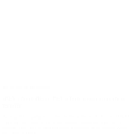
Durabilité
,
Guide pratique
rPET : bouteilles en PET à forte teneur en matière
recyclée
Alors qu'il y a quelques années, les bouteilles en PET ou en HD-PE
contenant des matières recyclées étaient à peine présentes sur le
marché, elles font aujourd'hui partie intégrante de ce dernier. Aussi
bien dans le chem....