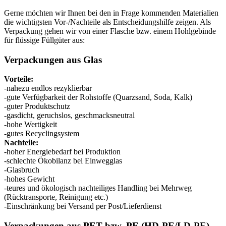
Gerne möchten wir Ihnen bei den in Frage kommenden Materialien
die wichtigsten Vor-/Nachteile als Entscheidungshilfe zeigen. Als
Flaschen
(519)
Verpackung gehen wir von einer Flasche bzw. einem Hohlgebinde
für flüssige Füllgüter aus:
Verpackungen aus Glas
Hotfill Flaschen
(6)
Vorteile:
-nahezu endlos rezyklierbar
-gute Verfügbarkeit der Rohstoffe (Quarzsand, Soda, Kalk)
-guter Produktschutz
Kanister
(21)
-gasdicht, geruchslos, geschmacksneutral
-hohe Wertigkeit
-gutes Recyclingsystem
Nachteile:
Kosmetik
(292)
-hoher Energiebedarf bei Produktion
-schlechte Ökobilanz bei Einwegglas
-Glasbruch
-hohes Gewicht
-teures und ökologisch nachteiliges Handling bei Mehrweg
Lebensmittel
(483)
(Rücktransporte, Reinigung etc.)
-Einschränkung bei Versand per Post/Lieferdienst
Verpackungen aus PET bzw. PE (HD-PE/LD-PE)