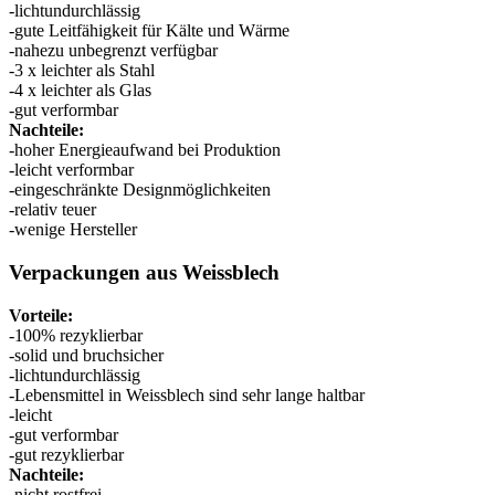
Verschlüsse
(173)
-lichtundurchlässig
-gute Leitfähigkeit für Kälte und Wärme
-nahezu unbegrenzt verfügbar
-3 x leichter als Stahl
Weinflaschen und Sektflaschen
(83)
-4 x leichter als Glas
-gut verformbar
Nachteile:
-hoher Energieaufwand bei Produktion
-leicht verformbar
-eingeschränkte Designmöglichkeiten
-relativ teuer
-wenige Hersteller
Verpackungen aus Weissblech
Vorteile:
-100% rezyklierbar
-solid und bruchsicher
-lichtundurchlässig
-Lebensmittel in Weissblech sind sehr lange haltbar
-leicht
-gut verformbar
-gut rezyklierbar
Nachteile:
-nicht rostfrei