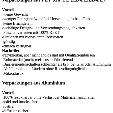
Nachhaltig
(301)
Vorteile:
-wenig Gewicht
-weniger Energieaufwand bei Herstellung als bsp. Glas
-keine Bruchgefahr
Saucenflaschen
(24)
-vielfältige Design- und Verwendungsmöglichkeiten
-Flaschenvarianten mit 100% RPET
-Optionen mit biobasierten Rohstoffen
-günstig
-einfach verfügbar
Spirituosenflaschen
(81)
Nachteile:
-rezyklierbar, aber nicht endlos und mit Qualitätseinbussen
-Rohmaterial (noch) meistens erdölbasierend
-Barriereneigenschaften schlechter als bsp. bei Glas oder Aluminium
-Abfallproblem in Ländern ohne Recyclingmöglichkeit
Sprüher
(18)
-Mikroplastik
Verpackungen aus Aluminium
Tanks
(2)
Vorteile:
-100% rezyklierbar ohne Verlust der Materialeigenschaften
-solid und bruchsicher
-rostfrei
-diffusionssicher