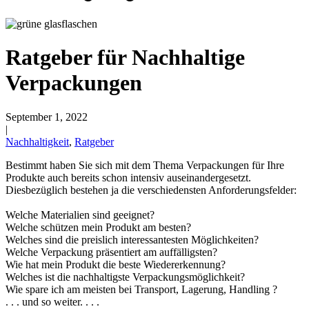
Bierflaschen
(16)
Ratgeber für Nachhaltige
Verpackungen
Chemikalien
(267)
September 1, 2022
|
Nachhaltigkeit
,
Ratgeber
Dispenser und Pumpen
(30)
Bestimmt haben Sie sich mit dem Thema Verpackungen für Ihre
Produkte auch bereits schon intensiv auseinandergesetzt.
Diesbezüglich bestehen ja die verschiedensten Anforderungsfelder:
Welche Materialien sind geeignet?
Dosen
(73)
Welche schützen mein Produkt am besten?
Welches sind die preislich interessantesten Möglichkeiten?
Welche Verpackung präsentiert am auffälligsten?
Wie hat mein Produkt die beste Wiedererkennung?
Welches ist die nachhaltigste Verpackungsmöglichkeit?
Feinzerstäuber
(8)
Wie spare ich am meisten bei Transport, Lagerung, Handling ?
. . . und so weiter. . . .