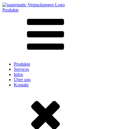
Produkte
Alle Produkte ➔
Nach Material
SAN
SAN/SMMA
Aluminium
Blech
Glas
HD-PE
Karton
LD-PE
Produkte
Metall
Services
PET
Infos
PP
Über uns
rPET
Kontakt
Steinzeug
Weissblech
Nylon
rHD-PE
Beutel und Bag-in-Box
(9)