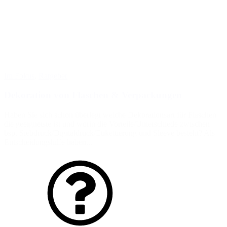
Im Fokus
,
Ratgeber
Dekoration von Flaschen & Verpackungen
Haben Sie sich schon überlegt welche Dekorationsart für Flaschen
die geeignetste ist und worin die Vorteile/Unterschiede zwischen
bsp. Siebdruck/Digitaldruck/Etikettierung und Sleeve besteht? Als
Entscheidungshilfe haben...