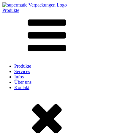
Produkte
Alle Produkte ➔
Nach Material
SAN
SAN/SMMA
Aluminium
Blech
Glas
HD-PE
Karton
LD-PE
Produkte
Metall
Services
PET
Infos
PP
Über uns
rPET
Kontakt
Steinzeug
Weissblech
Nylon
rHD-PE
Beutel und Bag-in-Box
(9)