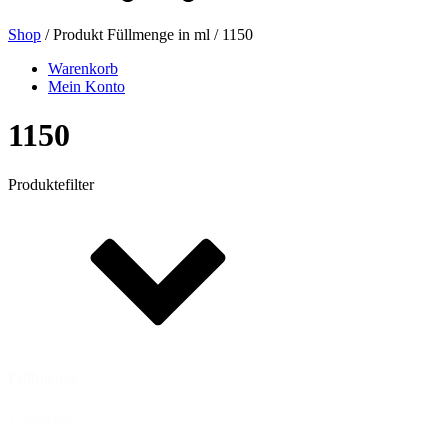
Shop
/ Produkt Füllmenge in ml / 1150
Bierflaschen
(16)
Warenkorb
Mein Konto
1150
Chemikalien
(267)
Produktefilter
Dispenser und Pumpen
(30)
Dosen
(73)
Füllmenge
Feinzerstäuber
(8)
Füllmenge