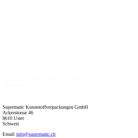
Verschlüsse
(173)
Weinflaschen und Sektflaschen
(83)
600 - 1600ml Runddosen HD-PE weiss mit
Klappdeckel
Details
Supermatic Kunststoffverpackungen GmbH
Ackerstrasse 46
8610 Uster
Schweiz
Email:
info@supermatic.ch