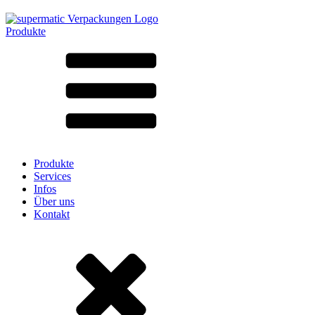
Produkte
Alle Produkte ➔
Nach Material
SAN
SAN/SMMA
Aluminium
Blech
Glas
HD-PE
Karton
LD-PE
Produkte
Metall
Services
PET
Infos
PP
Über uns
rPET
Kontakt
Steinzeug
Weissblech
Nylon
rHD-PE
Beutel und Bag-in-Box
(9)