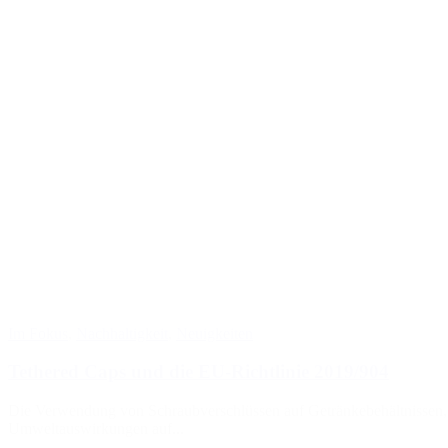
Im Fokus
,
Nachhaltigkeit
,
Neuigkeiten
Tethered Caps und die EU-Richtlinie 2019/904
Die Verwendung von Schraubverschlüssen auf Getränkebehältnissen, s
Umweltauswirkungen auf...