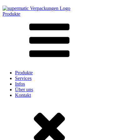
Produkte
Alle Produkte ➔
Nach Material
SAN
SAN/SMMA
Aluminium
Blech
Glas
HD-PE
Karton
LD-PE
Produkte
Metall
Services
PET
Infos
PP
Über uns
rPET
Kontakt
Steinzeug
Weissblech
Nylon
rHD-PE
Beutel und Bag-in-Box
(9)