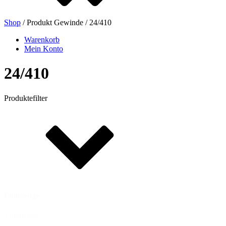
Shop
/ Produkt Gewinde / 24/410
Bierflaschen
(16)
Warenkorb
Mein Konto
24/410
Chemikalien
(267)
Produktefilter
Dispenser und Pumpen
(30)
Dosen
(73)
Füllmenge
Feinzerstäuber
(8)
Füllmenge