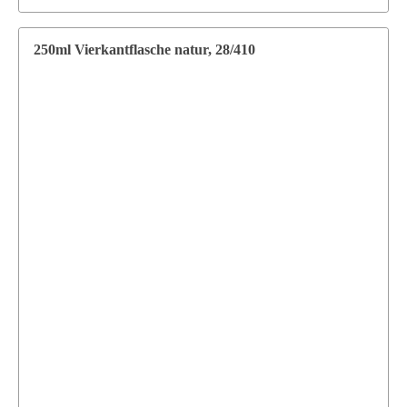
250ml Vierkantflasche natur, 28/410
Supermatic Kunststoffverpackungen GmbH
Ackerstrasse 46
8610 Uster
Schweiz