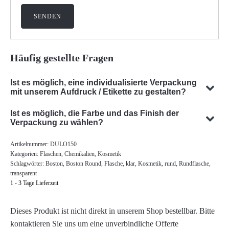
Häufig gestellte Fragen
Ist es möglich, eine individualisierte Verpackung
mit unserem Aufdruck / Etikette zu gestalten?
Ja, wir können eine individualisierte Verpackung mit Ihrem
Ist es möglich, die Farbe und das Finish der
Sujet gestalten. Unser Team ist darauf spezialisiert,
Verpackung zu wählen?
massgeschneiderte Verpackungslösungen zu entwickeln, die
Ja, die Auswahl der Farbe und des Finishes Ihrer Verpackung
Artikelnummer:
DULO150
Ihren spezifischen Anforderungen entsprechen.
ist in vielen Fällen möglich. Unser Team beratet Sie gerne um
Kategorien:
Flaschen
,
Chemikalien
,
Kosmetik
die optimale Farbe und Oberfläche für ihre
Schlagwörter:
Boston
,
Boston Round
,
Flasche
,
klar
,
Kosmetik
,
rund
,
Rundflasche
,
transparent
Produktverpackung zu finden.
1 - 3 Tage Lieferzeit
Dieses Produkt ist nicht direkt in unserem Shop bestellbar. Bitte
kontaktieren Sie uns um eine unverbindliche Offerte