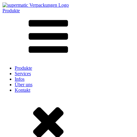
Produkte
Alle Produkte ➔
Nach Material
SAN
SAN/SMMA
Aluminium
Blech
Glas
HD-PE
Karton
LD-PE
Produkte
Metall
Services
PET
Infos
PP
Über uns
rPET
Kontakt
Steinzeug
Weissblech
Nylon
rHD-PE
Beutel und Bag-in-Box
(9)