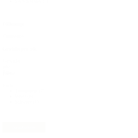
SAN/SMMA
(7)
Flaschen
(519)
Füllmenge
Füllmenge
Hotfill Flaschen
(6)
Gewicht pro Stk.
Gewicht
Kanister
(21)
pro
Stk.
Farbe
Farbe
Transparent
(7)
Kosmetik
(292)
Weiss
(6)
Schwarz
(1)
Lebensmittel
(483)
Zurücksetzen