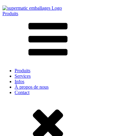
Produits
Tous les produits ➔
Par matériau
SAN
SAN/SMMA
Aluminium
Tôle
Verre
HD-PE
Carton
LD-PE
Produits
Métal
Services
PET
Infos
PP
À propos de nous
rPET
Contact
Grès
Fer blanc
Nylon
rHD-PE