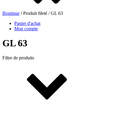
Boutique
/ Produit fileté / GL 63
Panier d'achat
Mon compte
GL 63
Filtre de produits
Sachets et bag-in-box
(9)
Bouteilles de bière
(16)
Matériau
Matériau
Verre
(16)