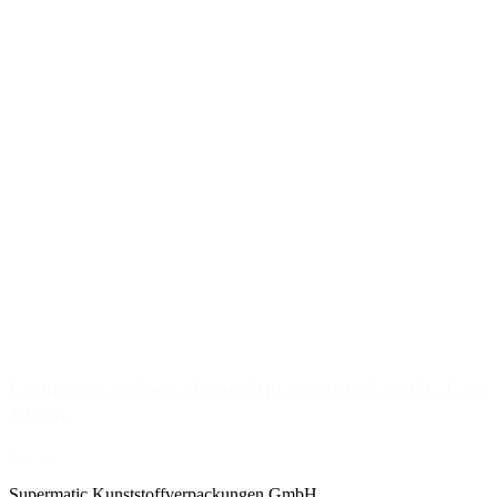
Fermeture à vis en aluminium avec bord roulé - 63 x
19mm
Détails
Supermatic Kunststoffverpackungen GmbH