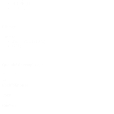
Produits chimiques
(267)
HD-PE
(1)
PET
(1)
Filetage
Filetage
28mm PCO1810
(1)
GPI
(1)
Quantité de remplissage
Quantité
de
remplissage
Poids par pièce
Distributeurs et pompes
(30)
Poids
par
pièce
Couleur