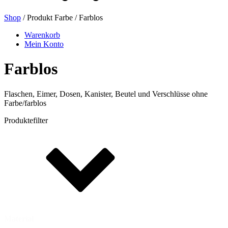
Shop
/ Produkt Farbe / Farblos
Bierflaschen
(16)
Warenkorb
Mein Konto
Farblos
Chemikalien
(267)
Flaschen, Eimer, Dosen, Kanister, Beutel und Verschlüsse ohne
Farbe/farblos
Produktefilter
Dispenser und Pumpen
(30)
Dosen
(73)
Feinzerstäuber
(8)
Material