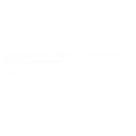
10 Liter Kanister Stapelbar mit Schraubverschluss
DIN45 mit Ausziehtülle
Details