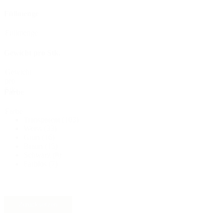
Nachhaltig
(301)
Füllmenge
Füllmenge
Saucenflaschen
(24)
Gewicht pro Stk.
Gewicht
pro
Stk.
Farbe
Spirituosenflaschen
(81)
Farbe
Transparent
(103)
Weiss
(33)
Sprüher
(18)
Grün
(16)
Braun
(15)
Schwarz
(8)
Farblos
(7)
Tanks
(2)
Zurücksetzen