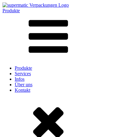
Produkte
Alle Produkte ➔
Nach Material
SAN
SAN/SMMA
Aluminium
Blech
Glas
HD-PE
Karton
LD-PE
Produkte
Metall
Services
PET
Infos
PP
Über uns
rPET
Kontakt
Steinzeug
Weissblech
Nylon
rHD-PE
Beutel und Bag-in-Box
(9)