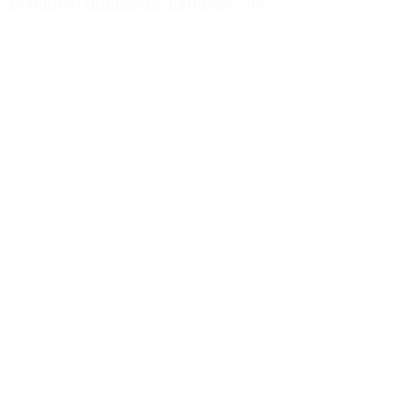
1000ml Modulflasche natur, 28/400
Details