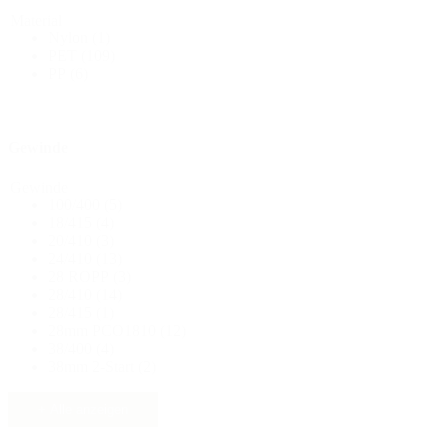
Material
Nylon
(1)
Flaschen
(519)
PET
(109)
PP
(6)
Hotfill Flaschen
(6)
Gewinde
Gewinde
100/400
(5)
Kanister
(21)
18/415
(4)
20/410
(3)
24/410
(13)
28 ROPP
(3)
28/410
(14)
Kosmetik
(292)
28/415
(1)
28mm PCO1810
(12)
38/400
(4)
38mm 2-Start
(2)
Lebensmittel
(483)
+ Alle anzeigen