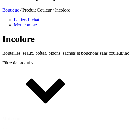
Boutique
/ Produit Couleur / Incolore
Bouteilles de bière
(16)
Panier d'achat
Mon compte
Incolore
Produits chimiques
(267)
Bouteilles, seaux, boîtes, bidons, sachets et bouchons sans couleur/in
Filtre de produits
Distributeurs et pompes
(30)
Boîtes
(73)
Pulvérisateur fin
(8)
Matériau