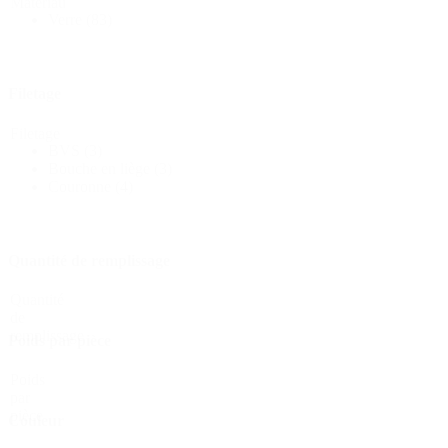
Matériau
Verre
(83)
Bouteilles
(519)
Filetage
Bouteilles Hotfill
(6)
Filetage
BVS
(3)
Bouche en liège
(3)
Couronne
(4)
Bidon
(21)
Quantité de remplissage
Cosmétiques
(292)
Quantité
de
remplissage
Poids par pièce
Poids
Alimentation
(483)
par
pièce
Couleur