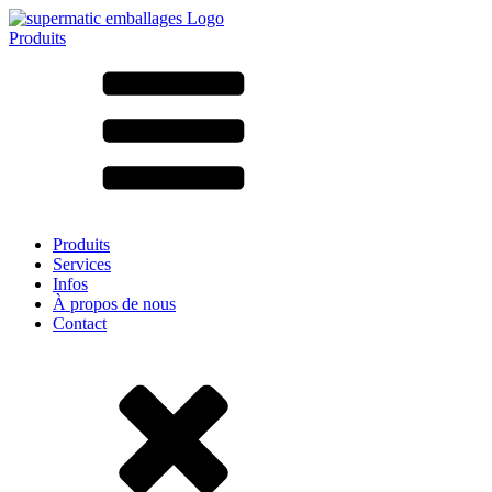
Produits
Tous les produits ➔
Par matériau
SAN
SAN/SMMA
Aluminium
Tôle
Verre
HD-PE
Carton
LD-PE
Produits
Métal
Services
PET
Infos
PP
À propos de nous
rPET
Contact
Grès
Fer blanc
Nylon
rHD-PE
Sachets et bag-in-box
(9)