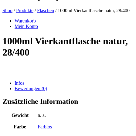
Shop
/
Produkte
/
Flaschen
/ 1000ml Vierkantflasche natur, 28/400
Bierflaschen
(16)
Warenkorb
Mein Konto
1000ml Vierkantflasche natur,
Chemikalien
(267)
28/400
Dispenser und Pumpen
(30)
Infos
Bewertungen (0)
Dosen
(73)
Zusätzliche Information
Gewicht
n. a.
Feinzerstäuber
(8)
Farbe
Farblos