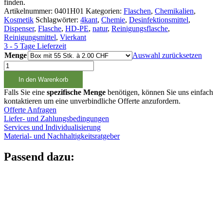
finden.
Artikelnummer:
0401H01
Kategorien:
Flaschen
,
Chemikalien
,
Kosmetik
Schlagwörter:
4kant
,
Chemie
,
Desinfektionsmittel
,
Dispenser
,
Flasche
,
HD-PE
,
natur
,
Reinigungsflasche
,
Reinigungsmittel
,
Vierkant
3 - 5 Tage Lieferzeit
Menge
Auswahl zurücksetzen
1000ml
Vierkantflasche
In den Warenkorb
natur,
28/400
Falls Sie eine
spezifische Menge
benötigen, können Sie uns einfach
Menge
kontaktieren um eine unverbindliche Offerte anzufordern.
Offerte Anfragen
Liefer- und Zahlungsbedingungen
Services und Individualisierung
Material- und Nachhaltigkeitsratgeber
Passend dazu: