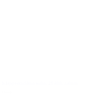
Klappverschluss weiss, 28/400, 1.4mm
Details