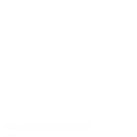
Druck-/Drehverschluss weiss 28/400
Details