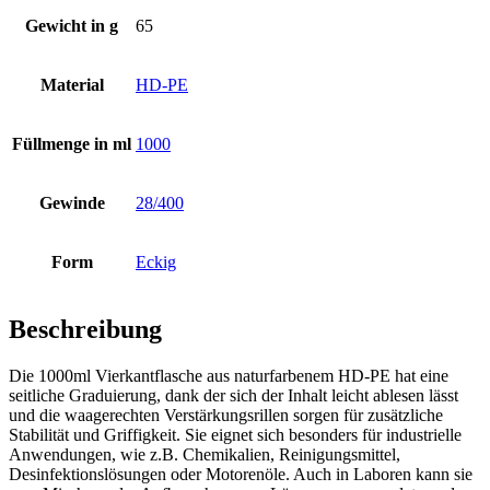
Gewicht in g
65
Flaschen
(519)
Material
HD-PE
Hotfill Flaschen
(6)
Füllmenge in ml
1000
Gewinde
28/400
Kanister
(21)
Form
Eckig
Beschreibung
Die 1000ml Vierkantflasche aus naturfarbenem HD-PE hat eine
seitliche Graduierung, dank der sich der Inhalt leicht ablesen lässt
und die waagerechten Verstärkungsrillen sorgen für zusätzliche
Stabilität und Griffigkeit. Sie eignet sich besonders für industrielle
Anwendungen, wie z.B. Chemikalien, Reinigungsmittel,
Desinfektionslösungen oder Motorenöle. Auch in Laboren kann sie