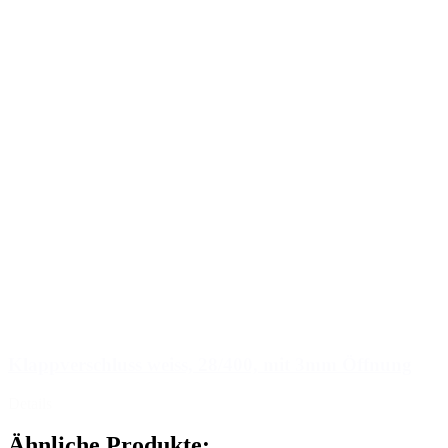
Klappverschluss weiss, 28/400, mit 3mm Öffnung
Details
Ähnliche Produkte: