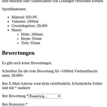
zum Mischen oder Aufbewahren von Lösungen verwendet werden.
Spezifikationen:
Material: HD-PE
Volumen: 1000ml
Gewindegrösse: 28/400
Masse:
Kosmetik
(292)
Höhe: 200mm
Breite: 95mm
Tiefe: 65mm
Bewertungen
Lebensmittel
(483)
Es gibt noch keine Bewertungen.
Schreiben Sie die erste Bewertung für «1000ml Vierkantflasche
Nachhaltig
(301)
natur, 28/400»
Ihre E-Mail-Adresse wird nicht veröffentlicht.
Erforderliche Felder
sind mit
*
markiert
Saucenflaschen
(24)
Ihre Bewertung
*
Ihre Rezension
*