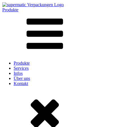
Produkte
Alle Produkte ➔
Nach Material
SAN
SAN/SMMA
Aluminium
Blech
Glas
HD-PE
Karton
LD-PE
Produkte
Metall
Services
PET
Infos
PP
Über uns
rPET
Kontakt
Steinzeug
Weissblech
Nylon
rHD-PE
Beutel und Bag-in-Box
(9)