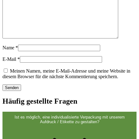
Spirituosenflaschen
(81)
Sprüher
(18)
Name
*
E-Mail
*
Tanks
(2)
Meinen Namen, meine E-Mail-Adresse und meine Website in
diesem Browser für die nächste Kommentierung speichern.
Verschlüsse
(173)
Häufig gestellte Fragen
Weinflaschen und Sektflaschen
(83)
Ist es möglich, eine individualisierte Verpackung mit unserem
Aufdruck / Etikette zu gestalten?