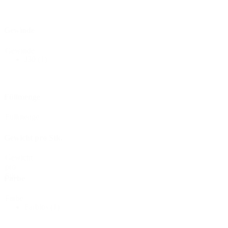
Flaschen
(519)
Gewinde
Gewinde
J30
(1)
Hotfill Flaschen
(6)
Füllmenge
Kanister
(21)
Füllmenge
Gewicht pro Stk.
Kosmetik
(292)
Gewicht
pro
Stk.
Farbe
Lebensmittel
(483)
Farbe
Farblos
(1)