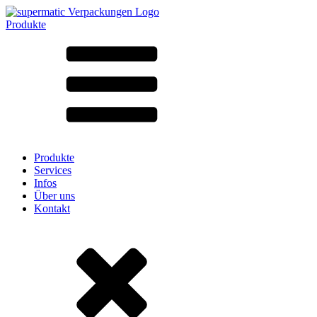
Produkte
Alle Produkte ➔
Nach Material
SAN
SAN/SMMA
Aluminium
Blech
Glas
HD-PE
Karton
LD-PE
Produkte
Metall
Services
PET
Infos
PP
Über uns
rPET
Kontakt
Steinzeug
Weissblech
Nylon
rHD-PE
Beutel und Bag-in-Box
(9)