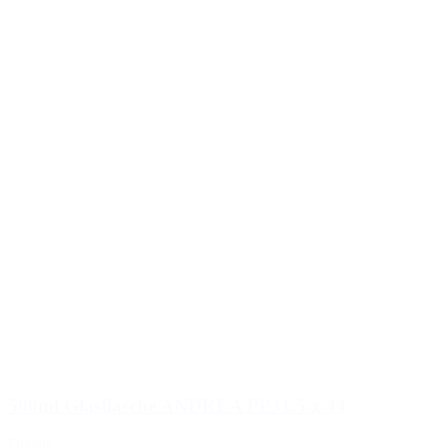
500ml Glasflasche ANDREA PP31.5 x 44
Details