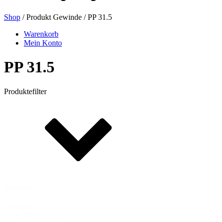
Shop
/ Produkt Gewinde / PP 31.5
Bierflaschen
(16)
Warenkorb
Mein Konto
PP 31.5
Chemikalien
(267)
Produktefilter
Dispenser und Pumpen
(30)
Dosen
(73)
Material
Feinzerstäuber
(8)
Material
HD-PE
(1)