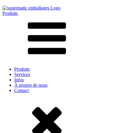
Produits
Tous les produits ➔
Par matériau
SAN
SAN/SMMA
Aluminium
Tôle
Verre
HD-PE
Carton
LD-PE
Produits
Métal
Services
PET
Infos
PP
À propos de nous
rPET
Contact
Grès
Fer blanc
Nylon
rHD-PE
Sachets et bag-in-box
(9)