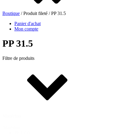
Boutique
/ Produit fileté / PP 31.5
Bouteilles de bière
(16)
Panier d'achat
Mon compte
PP 31.5
Produits chimiques
(267)
Filtre de produits
Distributeurs et pompes
(30)
Boîtes
(73)
Matériau
Pulvérisateur fin
(8)
Matériau
PET
(3)