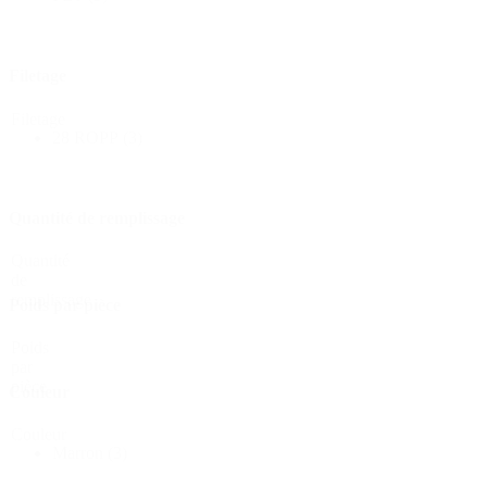
Bouteilles
(519)
Filetage
Filetage
28 ROPP
(3)
Bouteilles Hotfill
(6)
Quantité de remplissage
Bidon
(21)
Quantité
de
remplissage
Poids par pièce
Cosmétiques
(292)
Poids
par
pièce
Couleur
Alimentation
(483)
Couleur
Marron
(3)