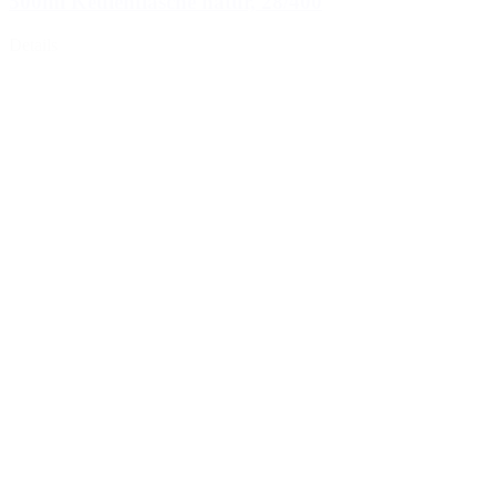
500ml Keulenflasche natur, 28/400
Details