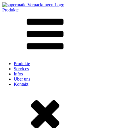
Produkte
Alle Produkte ➔
Nach Material
SAN
SAN/SMMA
Aluminium
Blech
Glas
HD-PE
Karton
LD-PE
Produkte
Metall
Services
PET
Infos
PP
Über uns
rPET
Kontakt
Steinzeug
Weissblech
Nylon
rHD-PE
Beutel und Bag-in-Box
(9)