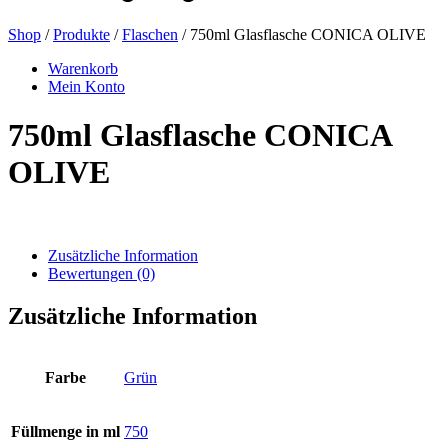
Shop
/
Produkte
/
Flaschen
/ 750ml Glasflasche CONICA OLIVE
Bierflaschen
(16)
Warenkorb
Mein Konto
750ml Glasflasche CONICA
Chemikalien
(267)
OLIVE
Dispenser und Pumpen
(30)
Zusätzliche Information
Bewertungen (0)
Zusätzliche Information
Dosen
(73)
Farbe
Grün
Feinzerstäuber
(8)
Füllmenge in ml
750