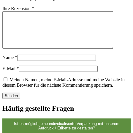
Nachhaltig
(301)
Ihre Rezension
*
Saucenflaschen
(24)
Spirituosenflaschen
(81)
Name
*
E-Mail
*
Meinen Namen, meine E-Mail-Adresse und meine Website in
Sprüher
(18)
diesem Browser für die nächste Kommentierung speichern.
Tanks
(2)
Häufig gestellte Fragen
Ist es möglich, eine individualisierte Verpackung mit unserem
Aufdruck / Etikette zu gestalten?