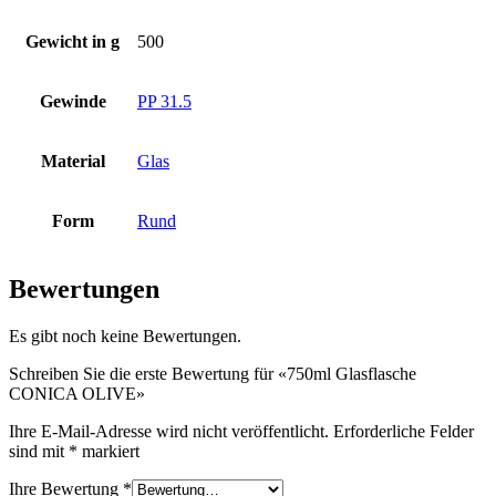
Gewicht in g
500
Flaschen
(519)
Gewinde
PP 31.5
Hotfill Flaschen
(6)
Material
Glas
Form
Rund
Kanister
(21)
Bewertungen
Kosmetik
(292)
Es gibt noch keine Bewertungen.
Schreiben Sie die erste Bewertung für «750ml Glasflasche
CONICA OLIVE»
Lebensmittel
(483)
Ihre E-Mail-Adresse wird nicht veröffentlicht.
Erforderliche Felder
sind mit
*
markiert
Ihre Bewertung
*