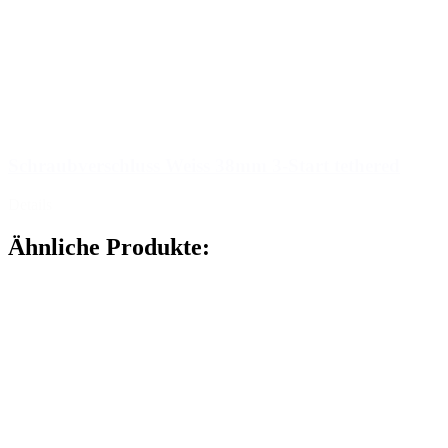
Schraubverschluss Weiss 38mm 3-Start tethered
Details
Ähnliche Produkte: