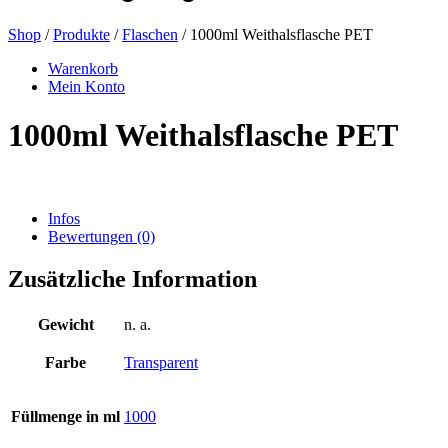
Shop
/
Produkte
/
Flaschen
/ 1000ml Weithalsflasche PET
Bierflaschen
(16)
Warenkorb
Mein Konto
1000ml Weithalsflasche PET
Chemikalien
(267)
Infos
Bewertungen (0)
Dispenser und Pumpen
(30)
Zusätzliche Information
Dosen
(73)
Gewicht
n. a.
Farbe
Transparent
Feinzerstäuber
(8)
Füllmenge in ml
1000