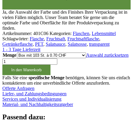
Ja, die Auswahl der Farbe und des Finishes Ihrer Verpackung ist in
vielen Fällen möglich. Unser Team beratet Sie gerne um die
optimale Farbe und Oberfläche für ihre Produktverpackung zu
finden.
Artikelnummer:
401C06
Kategorien:
Flaschen
,
Lebensmittel
Schlagwörter:
Flasche
,
Fruchtsaft
,
Fruchtsaftflasche
,
Getränkeflasche
,
PET
,
Salatsauce
,
Salatsosse
,
transparent
1 - 3 Tage Lieferzeit
Menge
Auswahl zurücksetzen
1000ml
Weithalsflasche
In den Warenkorb
PET
Menge
Falls Sie eine
spezifische Menge
benötigen, können Sie uns einfach
kontaktieren um eine unverbindliche Offerte anzufordern.
Offerte Anfragen
Liefer- und Zahlungsbedingungen
Services und Individualisierung
Material- und Nachhaltigkeitsratgeber
Passend dazu: