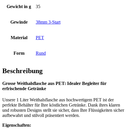
Gewicht in g
35
Flaschen
(519)
Gewinde
38mm 3-Start
Hotfill Flaschen
(6)
Material
PET
Form
Rund
Kanister
(21)
Beschreibung
Grosse Weithalsflasche aus PET: Idealer Begleiter für
Kosmetik
(292)
erfrischende Getränke
Unsere 1 Liter Weithalsflasche aus hochwertigem PET ist der
perfekte Behälter für Ihre köstlichen Getränke. Dank ihres klaren
und robusten Designs stellt sie sicher, dass Ihre Flüssigkeiten sicher
Lebensmittel
(483)
aufbewahrt und stilvoll präsentiert werden.
Eigenschaften: