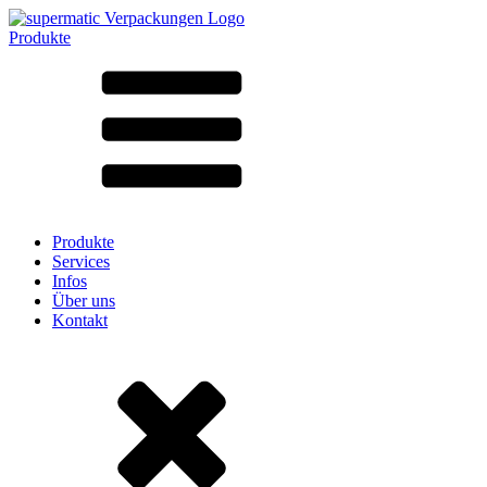
Produkte
Alle Produkte ➔
Nach Material
SAN
SAN/SMMA
Aluminium
Blech
Glas
HD-PE
Karton
LD-PE
Produkte
Metall
Services
PET
Infos
PP
Über uns
rPET
Kontakt
Steinzeug
Weissblech
Nylon
rHD-PE
Beutel und Bag-in-Box
(9)