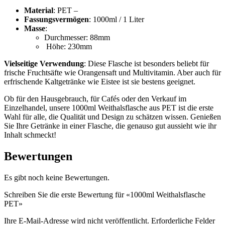
Nachhaltig
(301)
Material
: PET –
Fassungsvermögen
: 1000ml / 1 Liter
Masse
:
Durchmesser: 88mm
Höhe: 230mm
Saucenflaschen
(24)
Vielseitige Verwendung
: Diese Flasche ist besonders beliebt für
frische Fruchtsäfte wie Orangensaft und Multivitamin. Aber auch für
erfrischende Kaltgetränke wie Eistee ist sie bestens geeignet.
Spirituosenflaschen
(81)
Ob für den Hausgebrauch, für Cafés oder den Verkauf im
Einzelhandel, unsere 1000ml Weithalsflasche aus PET ist die erste
Wahl für alle, die Qualität und Design zu schätzen wissen. Genießen
Sie Ihre Getränke in einer Flasche, die genauso gut aussieht wie ihr
Inhalt schmeckt!
Sprüher
(18)
Bewertungen
Es gibt noch keine Bewertungen.
Tanks
(2)
Schreiben Sie die erste Bewertung für «1000ml Weithalsflasche
PET»
Ihre E-Mail-Adresse wird nicht veröffentlicht.
Erforderliche Felder