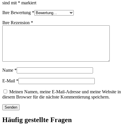
Verschlüsse
(173)
sind mit
*
markiert
Ihre Bewertung
*
Ihre Rezension
*
Weinflaschen und Sektflaschen
(83)
Name
*
E-Mail
*
Meinen Namen, meine E-Mail-Adresse und meine Website in
diesem Browser für die nächste Kommentierung speichern.
Häufig gestellte Fragen