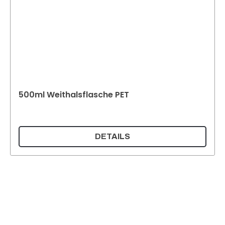
500ml Weithalsflasche PET
DETAILS
Supermatic Kunststoffverpackungen GmbH
Ackerstrasse 46
8610 Uster