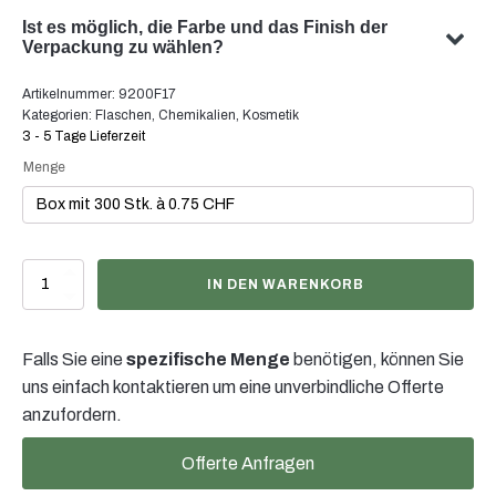
Ja, wir können eine individualisierte Verpackung mit
Ist es möglich, die Farbe und das Finish der
Ihrem Sujet gestalten. Unser Team ist darauf
Verpackung zu wählen?
spezialisiert, massgeschneiderte Verpackungslösungen
Ja, die Auswahl der Farbe und des Finishes Ihrer
Artikelnummer:
9200F17
zu entwickeln, die Ihren spezifischen Anforderungen
Verpackung ist in vielen Fällen möglich. Unser Team
Kategorien:
Flaschen
,
Chemikalien
,
Kosmetik
entsprechen.
beratet Sie gerne um die optimale Farbe und Oberfläche
3 - 5 Tage Lieferzeit
für ihre Produktverpackung zu finden.
Menge
250ml
IN DEN WARENKORB
Zerstäuberflasche
weiss,
20/410
Falls Sie eine
spezifische Menge
benötigen, können Sie
Menge
uns einfach kontaktieren um eine unverbindliche Offerte
anzufordern.
Offerte Anfragen