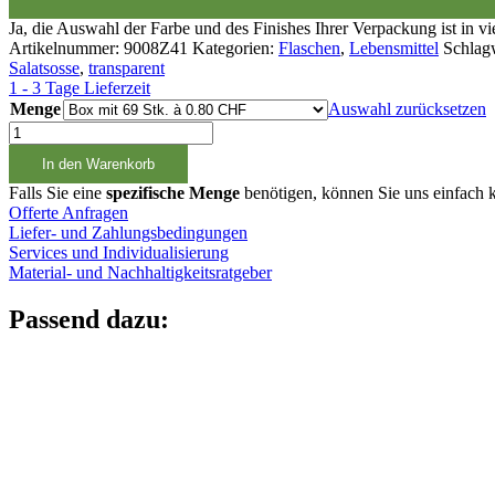
Ja, die Auswahl der Farbe und des Finishes Ihrer Verpackung ist in v
Artikelnummer:
9008Z41
Kategorien:
Flaschen
,
Lebensmittel
Schlag
Salatsosse
,
transparent
1 - 3 Tage Lieferzeit
Menge
Auswahl zurücksetzen
1500ml
PET
In den Warenkorb
Getränkeflasche
mit
Falls Sie eine
spezifische Menge
benötigen, können Sie uns einfach k
Griffmulde
Offerte Anfragen
Menge
Liefer- und Zahlungsbedingungen
Services und Individualisierung
Material- und Nachhaltigkeitsratgeber
Passend dazu: