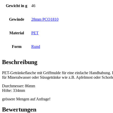
Gewicht in g
46
Flaschen
(519)
Gewinde
28mm PCO1810
Hotfill Flaschen
(6)
Material
PET
Form
Rund
Kanister
(21)
Beschreibung
PET-Getränkeflasche mit Griffmulde für eine einfache Handhabung. Di
Kosmetik
(292)
für Mineralwasser oder Süssgetränke wie z.B. Apfelmost oder Schorl
Durchmesser: 86mm
Höhe: 334mm
Lebensmittel
(483)
grössere Mengen auf Anfrage!
Bewertungen