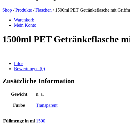
Shop
/
Produkte
/
Flaschen
/ 1500ml PET Getränkeflasche mit Griffm
Bierflaschen
(16)
Warenkorb
Mein Konto
1500ml PET Getränkeflasche mi
Chemikalien
(267)
Infos
Bewertungen (0)
Dispenser und Pumpen
(30)
Zusätzliche Information
Dosen
(73)
Gewicht
n. a.
Farbe
Transparent
Feinzerstäuber
(8)
Füllmenge in ml
1500