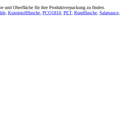
rbe und Oberfläche für ihre Produktverpackung zu finden.
lde
,
Kunststoffflasche
,
PCO1810
,
PET
,
Rundflasche
,
Salatsauce
,