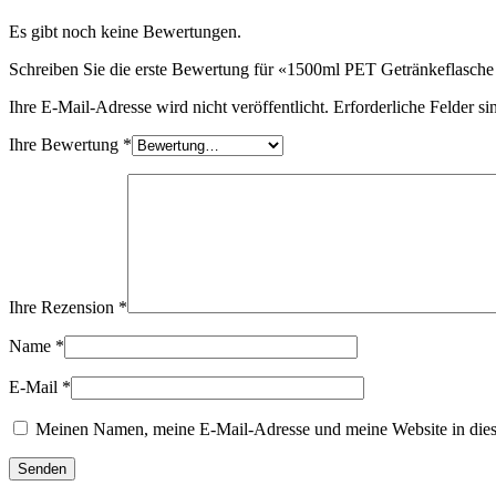
Nachhaltig
(301)
Es gibt noch keine Bewertungen.
Schreiben Sie die erste Bewertung für «1500ml PET Getränkeflasche
Ihre E-Mail-Adresse wird nicht veröffentlicht.
Erforderliche Felder si
Saucenflaschen
(24)
Ihre Bewertung
*
Spirituosenflaschen
(81)
Sprüher
(18)
Ihre Rezension
*
Name
*
E-Mail
*
Tanks
(2)
Meinen Namen, meine E-Mail-Adresse und meine Website in dies