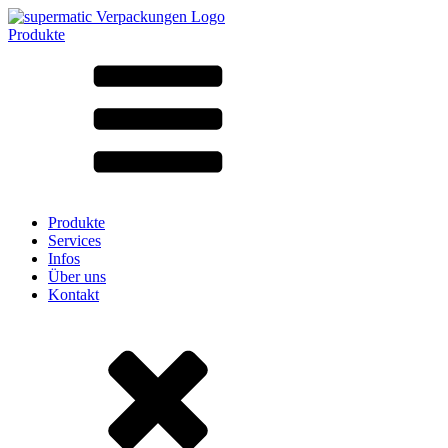
Produkte
Alle Produkte ➔
Nach Material
SAN
SAN/SMMA
Aluminium
Blech
Glas
HD-PE
Karton
LD-PE
Produkte
Metall
Services
PET
Infos
PP
Über uns
rPET
Kontakt
Steinzeug
Weissblech
Nylon
rHD-PE
Beutel und Bag-in-Box
(9)