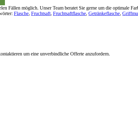
ielen Fällen möglich. Unser Team beratet Sie gerne um die optimale Fa
wörter:
Flasche
,
Fruchtsaft
,
Fruchtsaftflasche
,
Getränkeflasche
,
Griffmu
ontaktieren um eine unverbindliche Offerte anzufordern.