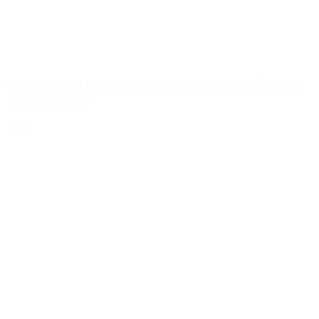
Kanisterverschluss weiss mit Ausziehtülle DIN45 für
2-10lt Kanister
Details