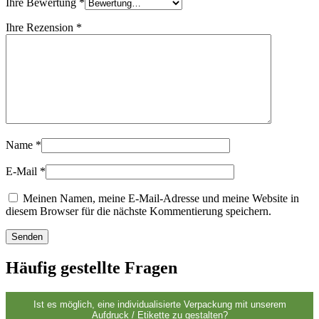
Ihre Bewertung
*
Nachhaltig
(301)
Ihre Rezension
*
Saucenflaschen
(24)
Spirituosenflaschen
(81)
Name
*
E-Mail
*
Sprüher
(18)
Meinen Namen, meine E-Mail-Adresse und meine Website in
diesem Browser für die nächste Kommentierung speichern.
Tanks
(2)
Häufig gestellte Fragen
Ist es möglich, eine individualisierte Verpackung mit unserem
Aufdruck / Etikette zu gestalten?