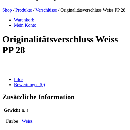
Shop
/
Produkte
/
Verschlüsse
/ Originalitätsverschluss Weiss PP 28
Bierflaschen
(16)
Warenkorb
Mein Konto
Originalitätsverschluss Weiss
Chemikalien
(267)
PP 28
Dispenser und Pumpen
(30)
Infos
Bewertungen (0)
Dosen
(73)
Zusätzliche Information
Gewicht
n. a.
Feinzerstäuber
(8)
Farbe
Weiss