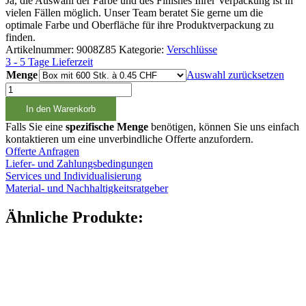
Ja, die Auswahl der Farbe und des Finishes Ihrer Verpackung ist in
vielen Fällen möglich. Unser Team beratet Sie gerne um die
optimale Farbe und Oberfläche für ihre Produktverpackung zu
finden.
Artikelnummer:
9008Z85
Kategorie:
Verschlüsse
3 - 5 Tage Lieferzeit
Menge
Auswahl zurücksetzen
Originalitätsverschluss
Weiss
In den Warenkorb
PP
28
Falls Sie eine
spezifische Menge
benötigen, können Sie uns einfach
Menge
kontaktieren um eine unverbindliche Offerte anzufordern.
Offerte Anfragen
Liefer- und Zahlungsbedingungen
Services und Individualisierung
Material- und Nachhaltigkeitsratgeber
Ähnliche Produkte: