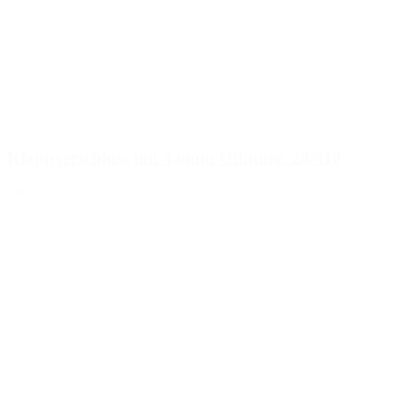
Klappverschluss mit 4,6mm Öffnung, 28/410
Details