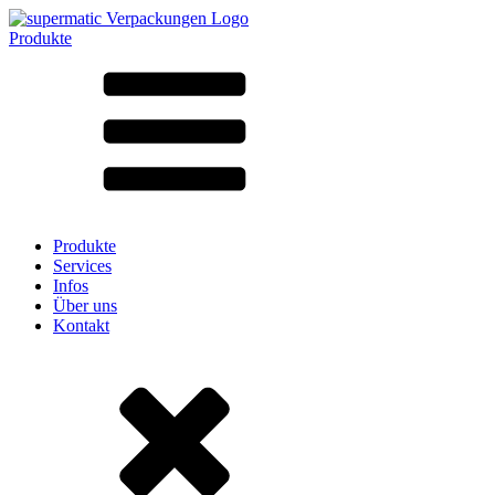
Produkte
Alle Produkte ➔
Nach Material
SAN
SAN/SMMA
Aluminium
Blech
Glas
HD-PE
Karton
LD-PE
Produkte
Metall
Services
PET
Infos
PP
Über uns
rPET
Kontakt
Steinzeug
Weissblech
Nylon
rHD-PE
Beutel und Bag-in-Box
(9)