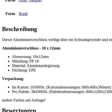
Farbe
Gold
,
Variabel
Flaschen
(519)
Form
Rund
Beschreibung
Hotfill Flaschen
(6)
Dieser Aluminiumverschluss verfügt über ein Schraubgewinde und e
Aluminiumverschluss - 18 x 12mm
Kanister
(21)
Abmessung: 18x12mm
Mündung: PP 18
Material: Aluminiumlegierung
Dichtung: EPE
Kosmetik
(292)
Verpackung
:
Im Karton: 16'000St. (Kartonabmessungen: 600x400x360mm)
Pro Palette: 384'000St. (Palettenabmessungen: 800x1200x23
Lebensmittel
(483)
andere Farben auf Anfrage!
Bewertungen