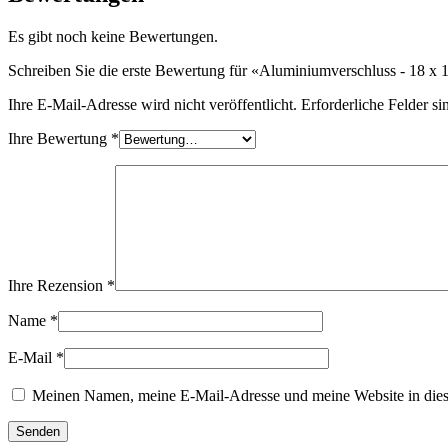
Nachhaltig
(301)
Es gibt noch keine Bewertungen.
Schreiben Sie die erste Bewertung für «Aluminiumverschluss - 18 
Ihre E-Mail-Adresse wird nicht veröffentlicht.
Erforderliche Felder si
Saucenflaschen
(24)
Ihre Bewertung
*
Spirituosenflaschen
(81)
Sprüher
(18)
Ihre Rezension
*
Name
*
E-Mail
*
Tanks
(2)
Meinen Namen, meine E-Mail-Adresse und meine Website in dies