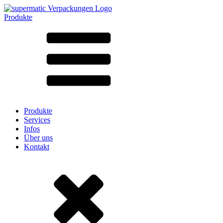
Produkte
Alle Produkte ➔
Nach Material
SAN
SAN/SMMA
Aluminium
Blech
Glas
HD-PE
Karton
LD-PE
Produkte
Metall
Services
PET
Infos
PP
Über uns
rPET
Kontakt
Steinzeug
Weissblech
Nylon
rHD-PE
Beutel und Bag-in-Box
(9)