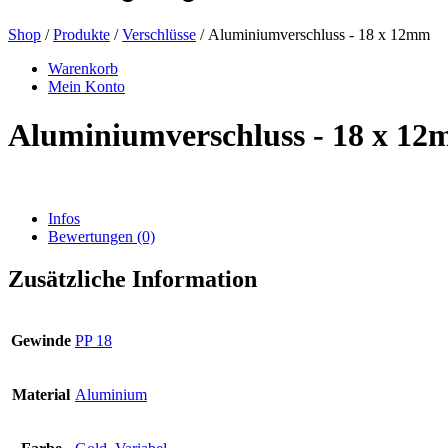
Shop
/
Produkte
/
Verschlüsse
/ Aluminiumverschluss - 18 x 12mm
Bierflaschen
(16)
Warenkorb
Mein Konto
Aluminiumverschluss - 18 x 1
Chemikalien
(267)
Infos
Bewertungen (0)
Dispenser und Pumpen
(30)
Zusätzliche Information
Dosen
(73)
Gewinde
PP 18
Material
Aluminium
Feinzerstäuber
(8)