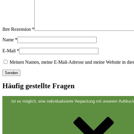
Nachhaltig
(301)
Ihre Rezension
*
Saucenflaschen
(24)
Name
*
E-Mail
*
Spirituosenflaschen
(81)
Meinen Namen, meine E-Mail-Adresse und meine Website in dies
Sprüher
(18)
Häufig gestellte Fragen
Ist es möglich, eine individualisierte Verpackung mit unserem Aufdruck
Tanks
(2)