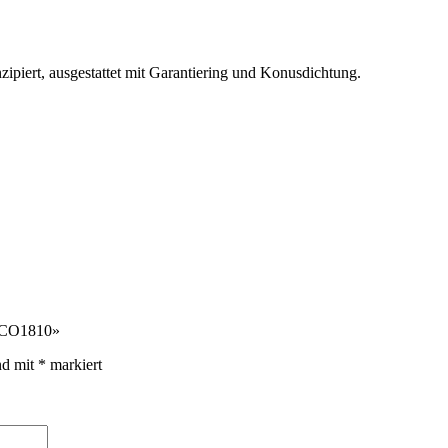
piert, ausgestattet mit Garantiering und Konusdichtung.
 PCO1810»
nd mit
*
markiert