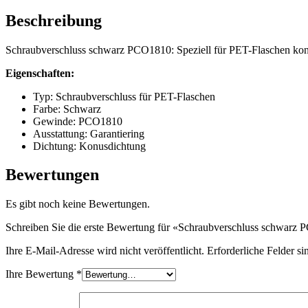
Beschreibung
Flaschen
(519)
Schraubverschluss schwarz PCO1810: Speziell für PET-Flaschen konzi
Eigenschaften:
Hotfill Flaschen
(6)
Typ: Schraubverschluss für PET-Flaschen
Farbe: Schwarz
Gewinde: PCO1810
Ausstattung: Garantiering
Dichtung: Konusdichtung
Kanister
(21)
Bewertungen
Es gibt noch keine Bewertungen.
Kosmetik
(292)
Schreiben Sie die erste Bewertung für «Schraubverschluss schwarz
Ihre E-Mail-Adresse wird nicht veröffentlicht.
Erforderliche Felder si
Lebensmittel
(483)
Ihre Bewertung
*