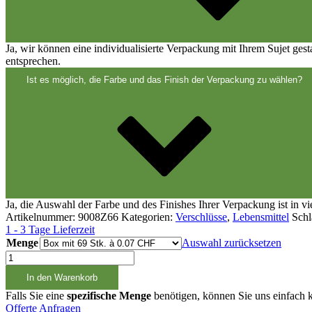
Verschlüsse
(173)
Ja, wir können eine individualisierte Verpackung mit Ihrem Sujet ges
Weinflaschen und Sektflaschen
(83)
entsprechen.
Ist es möglich, die Farbe und das Finish der Verpackung zu wählen?
Ja, die Auswahl der Farbe und des Finishes Ihrer Verpackung ist in v
Artikelnummer:
9008Z66
Kategorien:
Verschlüsse
,
Lebensmittel
Schl
1 - 3 Tage Lieferzeit
Menge
Auswahl zurücksetzen
Schraubverschluss
schwarz
In den Warenkorb
PCO1810
Menge
Falls Sie eine
spezifische Menge
benötigen, können Sie uns einfach k
Offerte Anfragen