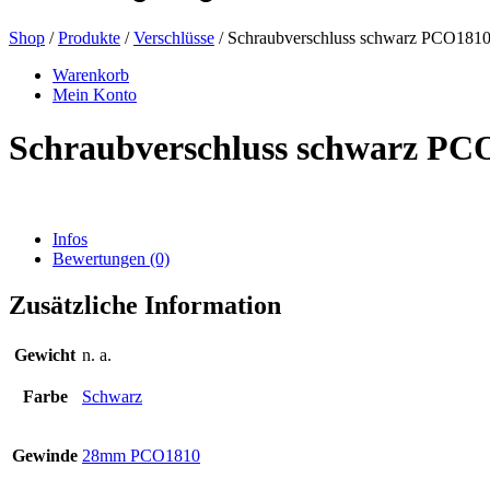
Shop
/
Produkte
/
Verschlüsse
/ Schraubverschluss schwarz PCO181
Bierflaschen
(16)
Warenkorb
Mein Konto
Schraubverschluss schwarz PC
Chemikalien
(267)
Infos
Bewertungen (0)
Dispenser und Pumpen
(30)
Zusätzliche Information
Dosen
(73)
Gewicht
n. a.
Farbe
Schwarz
Feinzerstäuber
(8)
Gewinde
28mm PCO1810