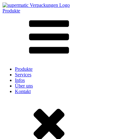
Produkte
Alle Produkte ➔
Nach Material
SAN
SAN/SMMA
Aluminium
Blech
Glas
HD-PE
Karton
LD-PE
Produkte
Metall
Services
PET
Infos
PP
Über uns
rPET
Kontakt
Steinzeug
Weissblech
Nylon
rHD-PE
Beutel und Bag-in-Box
(9)