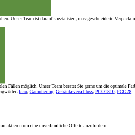
talten. Unser Team ist darauf spezialisiert, massgeschneiderte Verpack
ielen Fällen möglich. Unser Team beratet Sie gerne um die optimale Fa
agwörter:
blau
,
Garantiering
,
Getränkeverschluss
,
PCO1810
,
PCO28
ontaktieren um eine unverbindliche Offerte anzufordern.