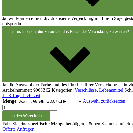
Ja, wir können eine individualisierte Verpackung mit Ihrem Sujet ges
entsprechen.
Ist es möglich, die Farbe und das Finish der Verpackung zu wählen?
Feinzerstäuber
(8)
Flaschen
(519)
Ja, die Auswahl der Farbe und des Finishes Ihrer Verpackung ist in v
Artikelnummer:
9008Z62
Kategorien:
Verschlüsse
,
Lebensmittel
Schl
1 - 3 Tage Lieferzeit
Menge
Auswahl zurücksetzen
Schraubverschluss
blau
In den Warenkorb
PCO1810
Menge
Falls Sie eine
spezifische Menge
benötigen, können Sie uns einfach k
Offerte Anfragen