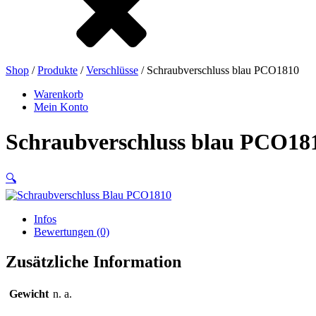
Beutel und Bag-in-Box
(9)
Shop
/
Produkte
/
Verschlüsse
/ Schraubverschluss blau PCO1810
Bierflaschen
(16)
Warenkorb
Mein Konto
Schraubverschluss blau PCO18
Chemikalien
(267)
🔍
Infos
Bewertungen (0)
Zusätzliche Information
Gewicht
n. a.