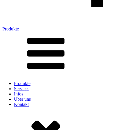
Produkte
Alle Produkte ➔
Nach Material
SAN
SAN/SMMA
Aluminium
Blech
Glas
HD-PE
Karton
LD-PE
Produkte
Metall
Services
PET
Infos
PP
Über uns
rPET
Kontakt
Steinzeug
Weissblech
Nylon
rHD-PE