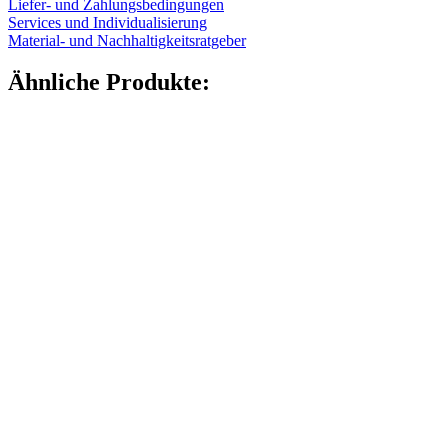
Liefer- und Zahlungsbedingungen
Services und Individualisierung
Material- und Nachhaltigkeitsratgeber
Ähnliche Produkte:
Hotfill Flaschen
(6)
Kanister
(21)
Kosmetik
(292)
Lebensmittel
(483)