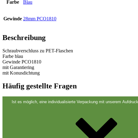
Farbe
Blau
Gewinde
28mm PCO1810
Beschreibung
Dispenser und Pumpen
(30)
Schraubverschluss zu PET-Flaschen
Farbe blau
Gewinde PCO1810
mit Garantiering
Dosen
(73)
mit Konusdichtung
Häufig gestellte Fragen
Ist es möglich, eine individualisierte Verpackung mit unserem Aufdruck