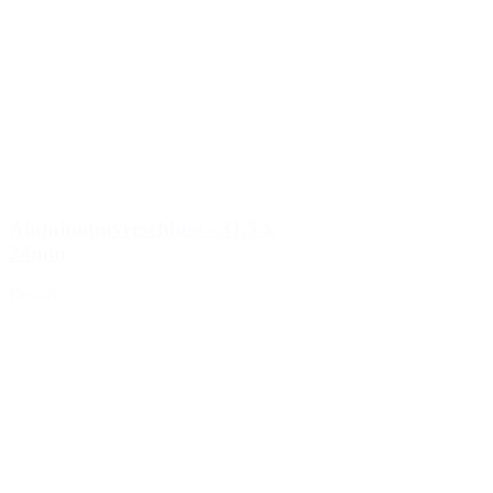
Nachhaltig
(301)
Saucenflaschen
(24)
Aluminiumverschluss - 31,5 x
24mm
Details