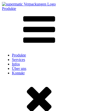
Produkte
Alle Produkte ➔
Nach Material
SAN
SAN/SMMA
Aluminium
Blech
Glas
HD-PE
Karton
LD-PE
Produkte
Metall
Services
PET
Infos
PP
Über uns
rPET
Kontakt
Steinzeug
Weissblech
Nylon
rHD-PE
Beutel und Bag-in-Box
(9)