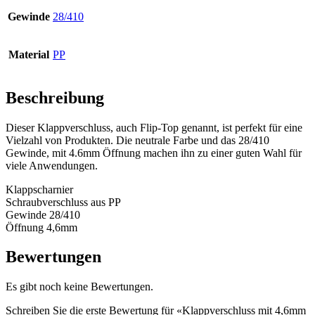
Gewinde
28/410
Flaschen
(519)
Material
PP
Hotfill Flaschen
(6)
Beschreibung
Dieser Klappverschluss, auch Flip-Top genannt, ist perfekt für eine
Vielzahl von Produkten. Die neutrale Farbe und das 28/410
Kanister
(21)
Gewinde, mit 4.6mm Öffnung machen ihn zu einer guten Wahl für
viele Anwendungen.
Klappscharnier
Schraubverschluss aus PP
Kosmetik
(292)
Gewinde 28/410
Öffnung 4,6mm
Bewertungen
Lebensmittel
(483)
Es gibt noch keine Bewertungen.
Schreiben Sie die erste Bewertung für «Klappverschluss mit 4,6mm