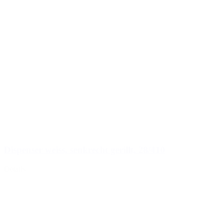
Dispenser weiss, senkrecht gerillt, 28/410
Details