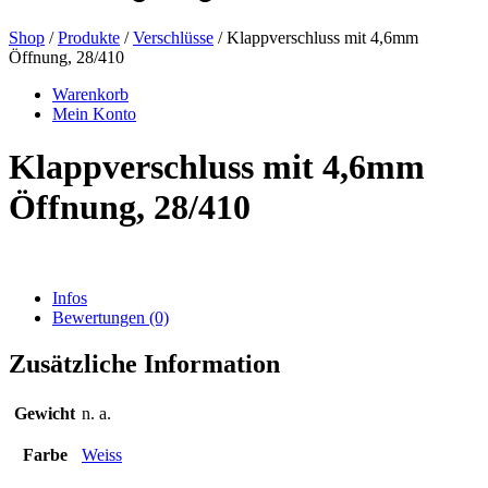
Shop
/
Produkte
/
Verschlüsse
/ Klappverschluss mit 4,6mm
Öffnung, 28/410
Bierflaschen
(16)
Warenkorb
Mein Konto
Klappverschluss mit 4,6mm
Chemikalien
(267)
Öffnung, 28/410
Dispenser und Pumpen
(30)
Infos
Bewertungen (0)
Dosen
(73)
Zusätzliche Information
Gewicht
n. a.
Feinzerstäuber
(8)
Farbe
Weiss