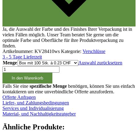
Ja, die Auswahl der Farbe und des Finishes Ihrer Verpackung ist in
vielen Fällen möglich. Unser Team beratet Sie gerne um die
optimale Farbe und Oberfläche für ihre Produktverpackung zu
finden.
Artikelnummer:
KV28410ws
Kategorie:
Verschlüsse
3 - 5 Tage Lieferzeit
Menge
Auswahl zurücksetzen
Klappverschluss
mit
In den Warenkorb
4,6mm
Öffnung,
Falls Sie eine
spezifische Menge
benötigen, können Sie uns einfach
28/410
kontaktieren um eine unverbindliche Offerte anzufordern.
Menge
Offerte Anfragen
Liefer- und Zahlungsbedingungen
Services und Individualisierung
Material- und Nachhaltigkeitsratgeber
Ähnliche Produkte: