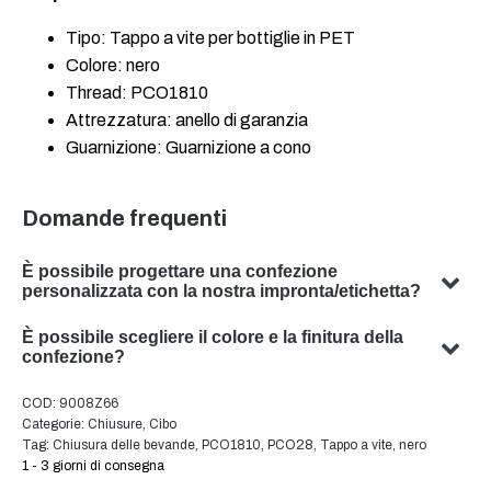
Tipo: Tappo a vite per bottiglie in PET
Colore: nero
Thread: PCO1810
Attrezzatura: anello di garanzia
Guarnizione: Guarnizione a cono
Domande frequenti
È possibile progettare una confezione
personalizzata con la nostra impronta/etichetta?
Sì, possiamo progettare imballaggi personalizzati con il
È possibile scegliere il colore e la finitura della
vostro soggetto. Il nostro team è specializzato nello
confezione?
sviluppo di soluzioni di packaging su misura per
Sì, in molti casi è possibile scegliere il colore e la finitura
COD:
9008Z66
soddisfare le vostre esigenze specifiche.
dell'imballaggio. Il nostro team sarà lieto di consigliarvi il
Categorie:
Chiusure
,
Cibo
colore e la finitura ottimali per l'imballaggio del vostro
Tag:
Chiusura delle bevande
,
PCO1810
,
PCO28
,
Tappo a vite
,
nero
1 - 3 giorni di consegna
prodotto.