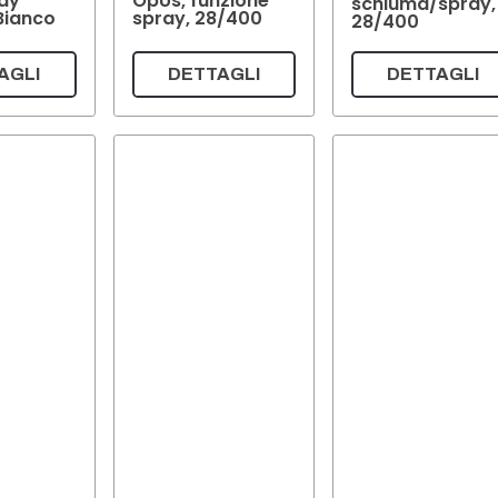
ay
OpUs, funzione
schiuma/spray,
Bianco
spray, 28/400
28/400
AGLI
DETTAGLI
DETTAGLI