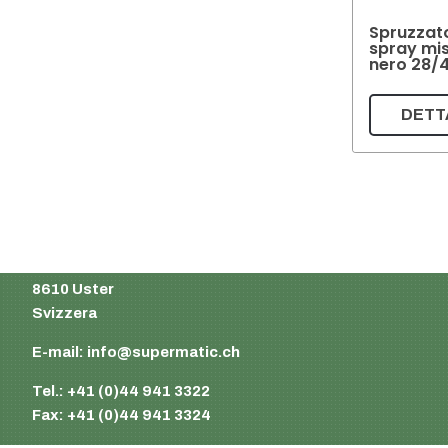
Spruzzat
spray mis
nero 28/
DETT
Supermatic Plastic Packaging GmbH
Ackerstrasse 46
8610 Uster
Svizzera
E-mail:
info@supermatic.ch
Tel.: +41 (0)44 941 3322
Fax: +41 (0)44 941 3324