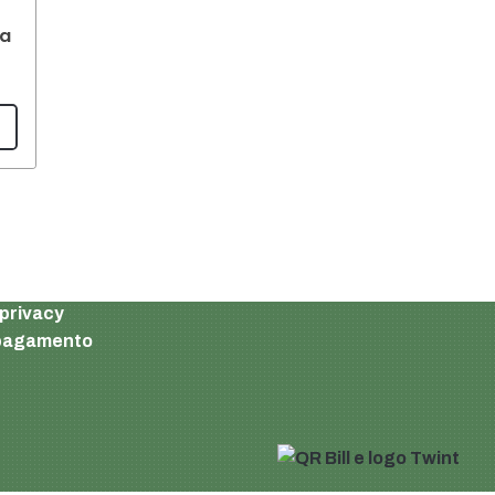
la
Carrello della spesa
Il mio account
 privacy
i pagamento