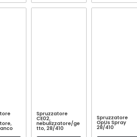
tore
Spruzzatore
Spruzzatore
CE02,
OpUs Spray
tore,
nebulizzatore/ge
28/410
ianco
tto, 28/410