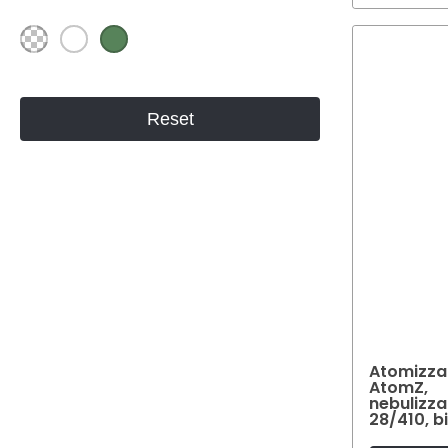
Colore
Reset
Atomizza
AtomZ,
nebulizza
28/410, b