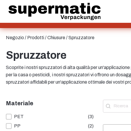
SAN/SMMA
Alluminio
Borsa e Bag-in-Box
Lamiera
Vetro
HD-PE
Negozio
/
Prodotti
/
Chiusure
/ Spruzzatore
Cartone
Bottiglie
LD-PE
Spruzzatore
Metallo
PET
Scoprite i nostri spruzzatori di alta qualità per un'applicazione p
PP
per la casa o pesticidi, i nostri spruzzatori vi offrono un dosagg
rPET
spruzzatori affidabili per un'applicazione ottimale dei vostri pr
Gres
Banda stagnata
Bottiglie per salse
Nylon
Materiale
Ricerca
Contenuto del
rHD-PE
Materiale
PET
(3)
PP
(2)