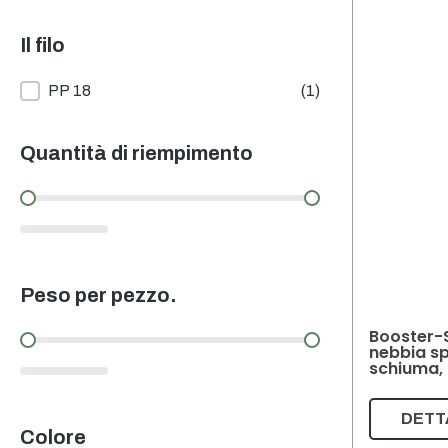
Il filo
Il filo
PP 18
(1)
Quantità di riempimento
Quantità di riempimento
Peso per pezzo.
Booster-
Peso per pezzo.
nebbia sp
schiuma,
DETT
Colore
rasparente
Bianco
(3)
(2)
Verde
(1)