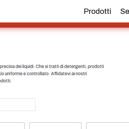
Bottiglie di birra
Prodotti chimici
Distributo
Prodotti
Se
Contenitore
Cosme
Bottiglie di
riempimento a caldo
recisa dei liquidi. Che si tratti di detergenti, prodotti
io uniforme e controllato. Affidatevi ai nostri
odotti.
Bottiglie per liquori
Spruzzatore
Serb
la ricerca