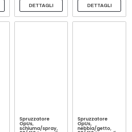
DETTAGLI
DETTAGLI
Spruzzatore
Spruzzatore
OpUs,
OpUs,
schiuma/spray,
nebbia/getto,