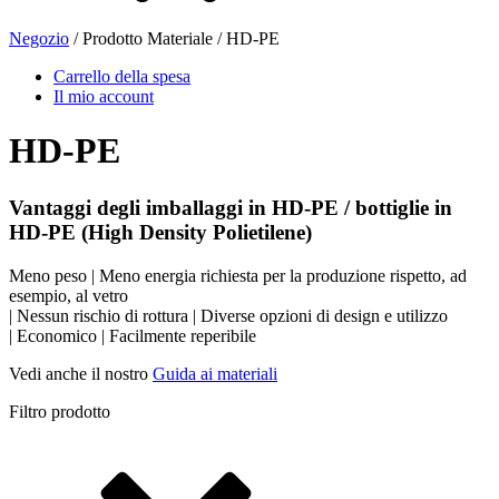
Negozio
/ Prodotto Materiale / HD-PE
Bottiglie di birra
(16)
Carrello della spesa
Il mio account
HD-PE
Prodotti chimici
(267)
Vantaggi degli imballaggi in HD-PE / bottiglie in
HD-PE (High Density
Polietilene
)
Distributori e pompe
(30)
Meno peso | Meno energia richiesta per la produzione rispetto, ad
esempio, al vetro
| Nessun rischio di rottura | Diverse opzioni di design e utilizzo
| Economico | Facilmente reperibile
Lattine
(73)
Vedi anche il nostro
Guida ai materiali
Filtro prodotto
Nebulizzatore fine
(8)