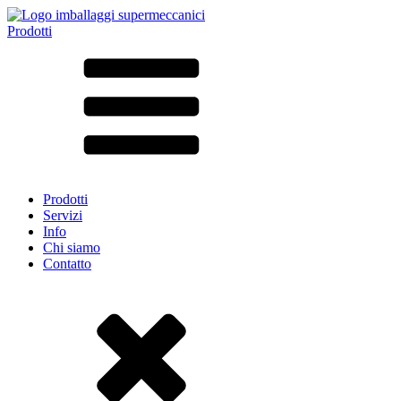
Prodotti
Tutti i prodotti ➔
Secondo il materiale
SAN
SAN/SMMA
Alluminio
Lamiera
Vetro
HD-PE
Cartone
LD-PE
Prodotti
Metallo
Servizi
PET
Info
PP
Chi siamo
rPET
Contatto
Gres
Banda stagnata
Nylon
rHD-PE
Borsa e Bag-in-Box
(9)