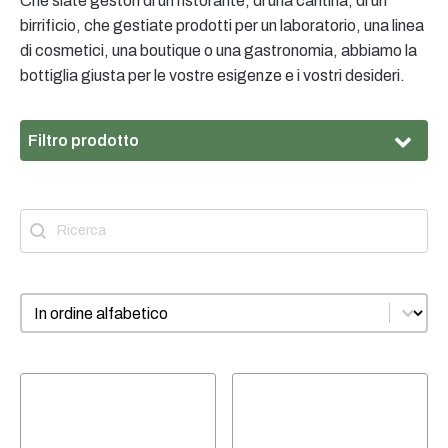
Che siate gestori di un ristorante, di una cantina, di un
birrificio, che gestiate prodotti per un laboratorio, una linea
di cosmetici, una boutique o una gastronomia, abbiamo la
bottiglia giusta per le vostre esigenze e i vostri desideri.
Filtro prodotto
Materiale
Ricerca
Contenuto della ricerca
Materiale
HD-PE
(3)
PET
(1)
Ordinamento
Il filo
Ordinamento dei contenuti
Il filo
38 mm 3-Start
(1)
M45
(1)
Quantità di riempimento