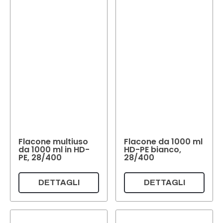
Quantità di riempimento
Peso per pezzo.
Peso per pezzo.
Colore
Trasparente
Incolore
(2)
Bianco
(1)
(1)
Colore
Flacone multiuso
Flacone da 1000 ml
da 1000 ml in HD-
HD-PE bianco,
PE, 28/400
28/400
Reset
DETTAGLI
DETTAGLI