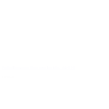
Chiusure
(173)
Bottiglie di vino e bottiglie di
champagne
(83)
Nebulizzatore fine oro lucido, 24/410
Dettagli