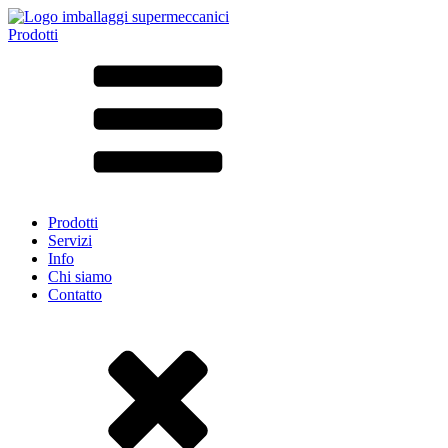
Prodotti
Tutti i prodotti ➔
Secondo il materiale
SAN
SAN/SMMA
Alluminio
Lamiera
Vetro
HD-PE
Cartone
LD-PE
Prodotti
Metallo
Servizi
PET
Info
PP
Chi siamo
rPET
Contatto
Gres
Banda stagnata
Nylon
rHD-PE
Borsa e Bag-in-Box
(9)