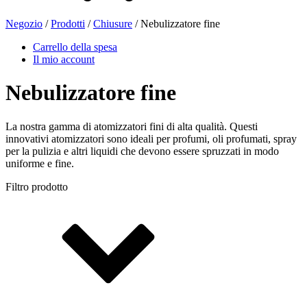
Negozio
/
Prodotti
/
Chiusure
/ Nebulizzatore fine
Bottiglie di birra
(16)
Carrello della spesa
Il mio account
Nebulizzatore fine
Prodotti chimici
(267)
La nostra gamma di atomizzatori fini di alta qualità. Questi
innovativi atomizzatori sono ideali per profumi, oli profumati, spray
per la pulizia e altri liquidi che devono essere spruzzati in modo
Distributori e pompe
(30)
uniforme e fine.
Filtro prodotto
Lattine
(73)
Nebulizzatore fine
(8)