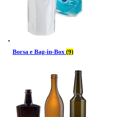
Nebulizzatore fine
(8)
Borsa e Bag-in-Box
(9)
Bottiglie
(519)