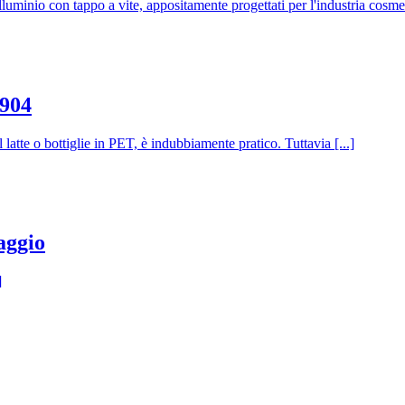
uminio con tappo a vite, appositamente progettati per l'industria cosmeti
/904
 latte o bottiglie in PET, è indubbiamente pratico. Tuttavia [...]
aggio
]