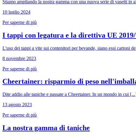
Stiamo ampliando la nostra gamma con una nuova serie di vasetti in all
10 luglio 2024
Per saperne di più
I tappi con legatura e la direttiva UE 2019
L'uso dei tappi a vite sui contenitori per bevande, siano essi cartoni del
8 novembre 2023
Bottiglie di birra
(16)
Per saperne di più
Cheertainer: risparmio di peso nell'imball
Prodotti chimici
(267)
Dite addio alle taniche e passate a Cheertainer. In un mondo in cui [...
13 agosto 2023
Per saperne di più
La nostra gamma di taniche