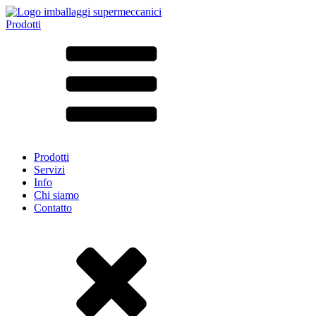
Prodotti
Tutti i prodotti ➔
Secondo il materiale
SAN
SAN/SMMA
Alluminio
Lamiera
Vetro
HD-PE
Cartone
LD-PE
Prodotti
Metallo
Servizi
PET
Info
PP
Chi siamo
rPET
Contatto
Gres
Banda stagnata
Nylon
rHD-PE