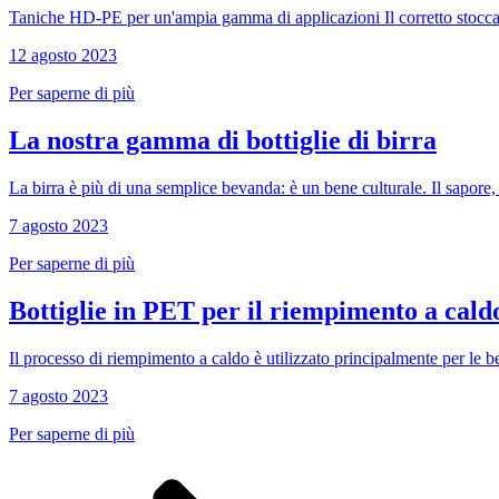
Taniche HD-PE per un'ampia gamma di applicazioni Il corretto stoccaggio
12 agosto 2023
Per saperne di più
La nostra gamma di bottiglie di birra
La birra è più di una semplice bevanda: è un bene culturale. Il sapore, il
Distributori e pompe
(30)
7 agosto 2023
Per saperne di più
Bottiglie in PET per il riempimento a cald
Il processo di riempimento a caldo è utilizzato principalmente per le b
7 agosto 2023
Per saperne di più