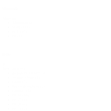
Materiale
Bottiglie
(519)
Materiale
Alluminio
(4)
Vetro
(141)
PET
(16)
Bottiglie di riempimento a caldo
(6)
PP
(1)
Contenitore
(21)
Il filo
Il
24/410
(1)
filo
28 mm PCO1810
(3)
Cosmetici
(292)
38 mm 3-Start
(1)
Guala
(7)
Bocca di sughero
(2)
Corona
(18)
Cibo
(483)
PP 18
(16)
PP 25
(1)
PP 28
(4)
PP 31
(2)