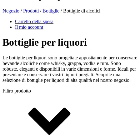
Negozio
/
Prodotti
/
Bottiglie
/ Bottiglie di alcolici
Bottiglie di birra
(16)
Carrello della spesa
Il mio account
Bottiglie per liquori
Prodotti chimici
(267)
Le bottiglie per liquori sono progettate appositamente per conservare
bevande alcoliche come whisky, grappa, vodka e rum. Sono
robuste, eleganti e disponibili in varie dimensioni e forme. Ideali per
Distributori e pompe
(30)
presentare e conservare i vostri liquori pregiati. Scoprite una
selezione di bottiglie per liquori di alta qualità nel nostro negozio.
Filtro prodotto
Lattine
(73)
Nebulizzatore fine
(8)