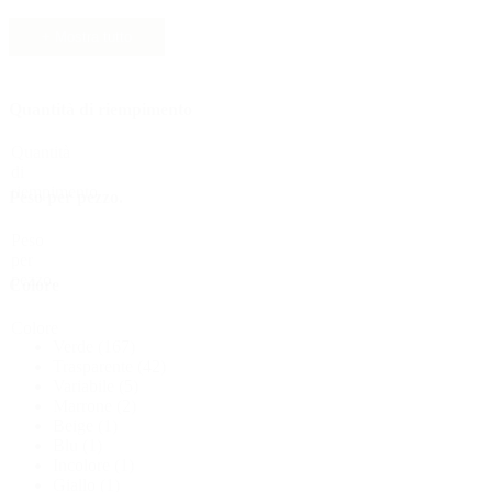
Sostenibile
(301)
+ Mostra tutto
Quantità di riempimento
Bottiglie per salse
(24)
Quantità
di
riempimento
Peso per pezzo.
Bottiglie per liquori
(81)
Peso
per
pezzo.
Colore
Spruzzatore
(18)
Colore
Verde
(167)
Trasparente
(42)
Variabile
(5)
Serbatoi
(2)
Marrone
(2)
Beige
(1)
Blu
(1)
Incolore
(1)
Giallo
(1)