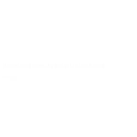
Bottiglia di vetro da 100 ml RAVARINO
Dettagli