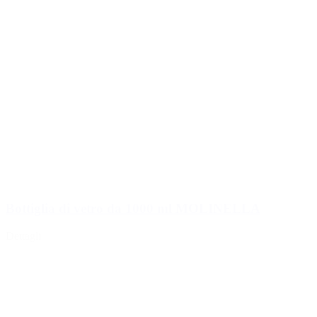
Bottiglia di vetro da 1000 ml MOLINELLA
Dettagli