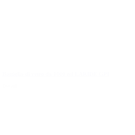
Bottiglia di vetro da 1000 ml LARIDE GPI
Dettagli