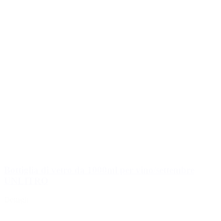
Bottiglia di vetro da 1000ml per vino/settembre
UNLITRO
Dettagli