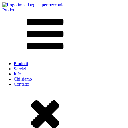
Prodotti
Tutti i prodotti ➔
Secondo il materiale
SAN
SAN/SMMA
Alluminio
Lamiera
Vetro
HD-PE
Cartone
LD-PE
Prodotti
Metallo
Servizi
PET
Info
PP
Chi siamo
rPET
Contatto
Gres
Banda stagnata
Nylon
rHD-PE
Borsa e Bag-in-Box
(9)