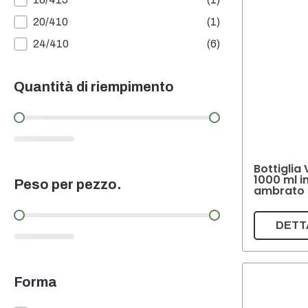
Il filo
20/410
(1)
24/410
(6)
Quantità di riempimento
Quantità di riempimento
Bottiglia 
1000 ml i
Peso per pezzo.
ambrato 
Peso per pezzo.
DETT
Forma