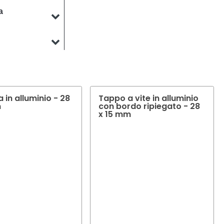
a
o. Il nostro team
ddisfare le vostre
o. Il nostro team
el vostro prodotto.
 in alluminio - 28
Tappo a vite in alluminio
m
con bordo ripiegato - 28
x 15 mm