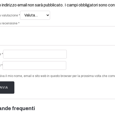
uo indirizzo email non sarà pubblicato.
I campi obbligatori sono co
a valutazione
*
a recensione
*
e
*
l
*
lva il mio nome, email e sito web in questo browser per la prossima volta che co
nde frequenti