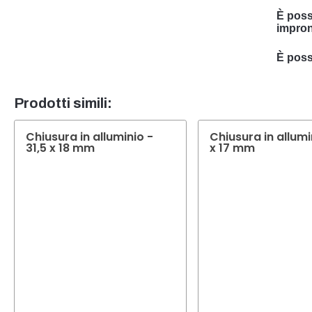
È poss
impron
Sì, po
È possi
è spec
Sì, in 
esige
sarà li
Prodotti simili:
Chiusura in alluminio -
Chiusura in allumi
31,5 x 18 mm
x 17 mm