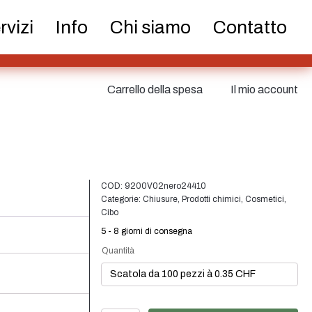
ri e pompe
Lattine
Nebulizzatore fine
rvizi
Info
Chi siamo
Contatto
Carrello della spesa
Il mio account
tici
Cibo
Sostenibile
COD:
9200V02nero24410
Categorie:
Chiusure
,
Prodotti chimici
,
Cosmetici
,
Cibo
5 - 8 giorni di consegna
atoi
Chiusure
Bottiglie di vino e
Quantità
bottiglie di
champagne