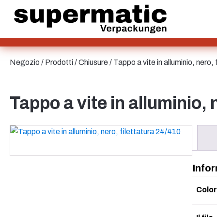
Alluminio
Borsa e Bag-in-Box
Lamiera
Vetro
HD-PE
Cartone
Negozio
/
Prodotti
/
Chiusure
/ Tappo a vite in alluminio, nero,
LD-PE
Metallo
Bottiglie
PET
Tappo a vite in alluminio, 
PP
rPET
Gres
Banda stagnata
Nylon
Bottiglie per salse
rHD-PE
Infor
Colo