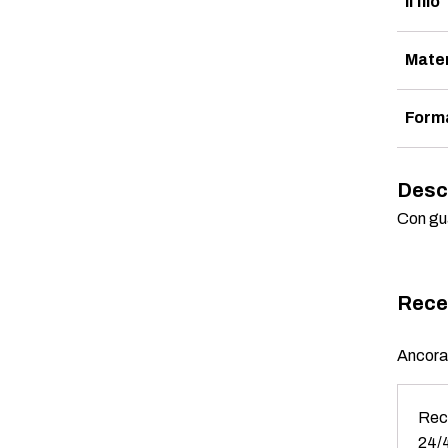
Il filo
Mater
Form
Desc
Con gua
Rece
Ancora 
Rece
24/