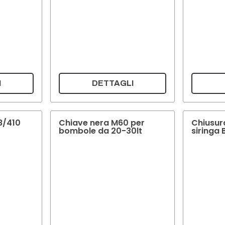
I
DETTAGLI
8/410
Chiave nera M60 per
Chiusur
bombole da 20-30lt
siringa 