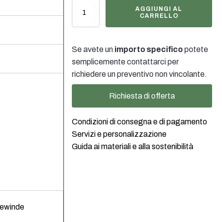
Schraubverschluss
AGGIUNGI AL
aus
CARRELLO
Aluminium,
schwarz,
Gewinde
Se avete un
importo specifico
potete
24/410
semplicemente contattarci per
quantità
richiedere un preventivo non vincolante.
Richiesta di offerta
Condizioni di consegna e di pagamento
Servizi e personalizzazione
Guida ai materiali e alla sostenibilità
Gewinde