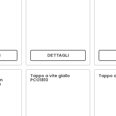
I
DETTAGLI
Tappo a vite giallo
Tappo a
on
PCO1810
a