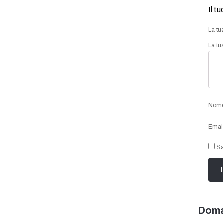
Il t
La tu
La tu
Nom
Emai
Sa
Doma