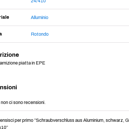
24/410
iale
Alluminio
a
Rotondo
rizione
rnizione piatta in EPE
nsioni
non ci sono recensioni.
nsisci per primo “Schraubverschluss aus Aluminium, schwarz, 
410”