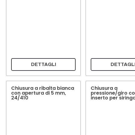
DETTAGLI
DETTAGL
Chiusura a ribalta bianca
Chiusura a
con apertura di 5 mm,
pressione/giro c
24/410
inserto per siring