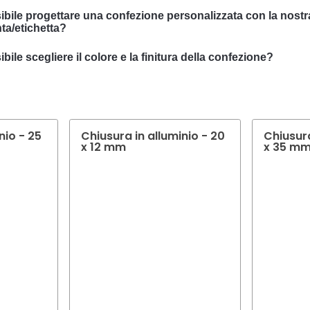
ibile progettare una confezione personalizzata con la nostr
ta/etichetta?
ssiamo progettare imballaggi personalizzati con il vostro soggett
bile scegliere il colore e la finitura della confezione?
ializzato nello sviluppo di soluzioni di packaging su misura per so
molti casi è possibile scegliere il colore e la finitura dell'imballaggi
nze specifiche.
eto di consigliarvi il colore e la finitura ottimali per l'imballaggio d
nio - 25
Chiusura in alluminio - 20
Chiusura
x 12 mm
x 35 m