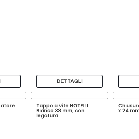
I
DETTAGLI
zatore
Tappo a vite HOTFILL
Chiusura
Bianco 38 mm, con
x 24 m
legatura