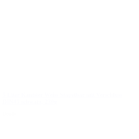
5 Liter Kanister Weiss Stapelbar mit Verschluss
DIN45 schwarz, 230g
Details