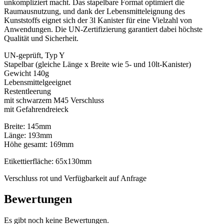
unkompliziert macht. Das stapelbare Format optimiert die
Nachhaltig
(301)
Raumausnutzung, und dank der Lebensmitteleignung des
Kunststoffs eignet sich der 3l Kanister für eine Vielzahl von
Anwendungen. Die UN-Zertifizierung garantiert dabei höchste
Qualität und Sicherheit.
Saucenflaschen
(24)
UN-geprüft, Typ Y
Stapelbar (gleiche Länge x Breite wie 5- und 10lt-Kanister)
Gewicht 140g
Lebensmittelgeeignet
Restentleerung
Spirituosenflaschen
(81)
mit schwarzem M45 Verschluss
mit Gefahrendreieck
Breite: 145mm
Länge: 193mm
Sprüher
(18)
Höhe gesamt: 169mm
Etikettierfläche: 65x130mm
Verschluss rot und Verfügbarkeit auf Anfrage
Tanks
(2)
Bewertungen
Es gibt noch keine Bewertungen.