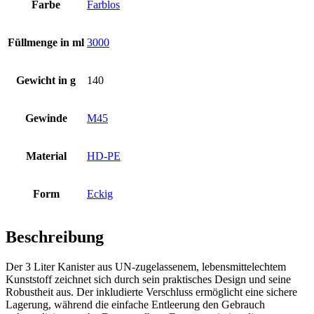
Farbe
Farblos
Flaschen
(519)
Füllmenge in ml
3000
Gewicht in g
140
Hotfill Flaschen
(6)
Gewinde
M45
Kanister
(21)
Material
HD-PE
Form
Eckig
Kosmetik
(292)
Beschreibung
Der 3 Liter Kanister aus UN-zugelassenem, lebensmittelechtem
Lebensmittel
(483)
Kunststoff zeichnet sich durch sein praktisches Design und seine
Robustheit aus. Der inkludierte Verschluss ermöglicht eine sichere
Lagerung, während die einfache Entleerung den Gebrauch