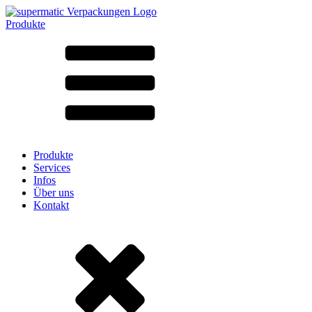
Produkte
Alle Produkte ➔
Nach Material
SAN
SAN/SMMA
Aluminium
Blech
Glas
HD-PE
Karton
LD-PE
Produkte
Metall
Services
PET
Infos
PP
Über uns
rPET
Kontakt
Steinzeug
Weissblech
Nylon
rHD-PE
Beutel und Bag-in-Box
(9)