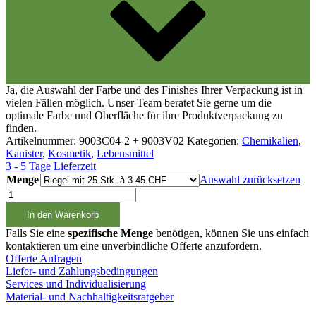
Ja, die Auswahl der Farbe und des Finishes Ihrer Verpackung ist in
vielen Fällen möglich. Unser Team beratet Sie gerne um die
optimale Farbe und Oberfläche für ihre Produktverpackung zu
finden.
Artikelnummer:
9003C04-2 + 9003V02
Kategorien:
Chemikalien
,
Kanister
,
Kosmetik
,
Lebensmittel
3 - 5 Tage Lieferzeit
Menge
Auswahl zurücksetzen
3
Liter
In den Warenkorb
Kanister
Typ
Falls Sie eine
spezifische Menge
benötigen, können Sie uns einfach
2
kontaktieren um eine unverbindliche Offerte anzufordern.
Stapelbar
Offerte Anfragen
mit
Liefer- und Zahlungsbedingungen
Verschluss
Services und Individualisierung
DIN45
Material- und Nachhaltigkeitsratgeber
schwarz