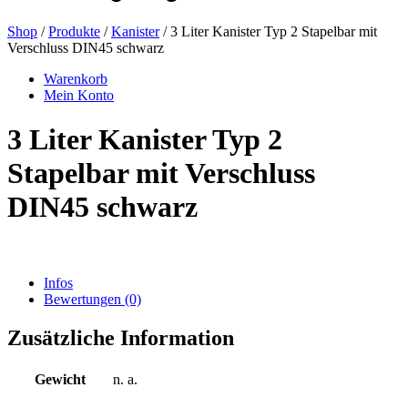
Shop
/
Produkte
/
Kanister
/ 3 Liter Kanister Typ 2 Stapelbar mit
Verschluss DIN45 schwarz
Bierflaschen
(16)
Warenkorb
Mein Konto
3 Liter Kanister Typ 2
Chemikalien
(267)
Stapelbar mit Verschluss
DIN45 schwarz
Dispenser und Pumpen
(30)
Infos
Dosen
(73)
Bewertungen (0)
Zusätzliche Information
Feinzerstäuber
(8)
Gewicht
n. a.