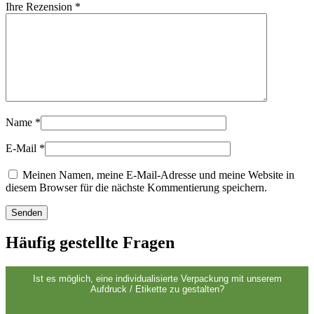
Ihre Rezension
*
Nachhaltig
(301)
Saucenflaschen
(24)
Name
*
Spirituosenflaschen
(81)
E-Mail
*
Meinen Namen, meine E-Mail-Adresse und meine Website in
diesem Browser für die nächste Kommentierung speichern.
Sprüher
(18)
Häufig gestellte Fragen
Tanks
(2)
Ist es möglich, eine individualisierte Verpackung mit unserem
Aufdruck / Etikette zu gestalten?