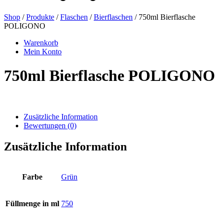
Shop
/
Produkte
/
Flaschen
/
Bierflaschen
/ 750ml Bierflasche
POLIGONO
Bierflaschen
(16)
Warenkorb
Mein Konto
750ml Bierflasche POLIGONO
Chemikalien
(267)
Zusätzliche Information
Dispenser und Pumpen
(30)
Bewertungen (0)
Zusätzliche Information
Dosen
(73)
Farbe
Grün
Feinzerstäuber
(8)
Füllmenge in ml
750