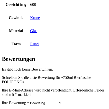
Gewicht in g
600
Flaschen
(519)
Gewinde
Krone
Material
Glas
Hotfill Flaschen
(6)
Form
Rund
Kanister
(21)
Bewertungen
Es gibt noch keine Bewertungen.
Kosmetik
(292)
Schreiben Sie die erste Bewertung für «750ml Bierflasche
POLIGONO»
Ihre E-Mail-Adresse wird nicht veröffentlicht.
Erforderliche Felder
Lebensmittel
(483)
sind mit
*
markiert
Ihre Bewertung
*