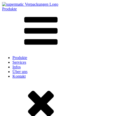
Produkte
Alle Produkte ➔
Nach Material
SAN
SAN/SMMA
Aluminium
Blech
Glas
HD-PE
Karton
LD-PE
Produkte
Metall
Services
PET
Infos
PP
Über uns
rPET
Kontakt
Steinzeug
Weissblech
Nylon
rHD-PE
Beutel und Bag-in-Box
(9)