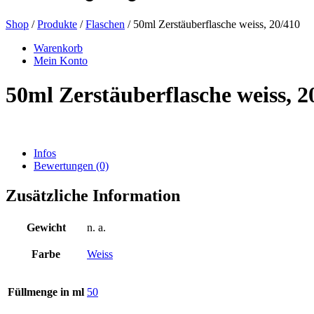
Shop
/
Produkte
/
Flaschen
/ 50ml Zerstäuberflasche weiss, 20/410
Bierflaschen
(16)
Warenkorb
Mein Konto
50ml Zerstäuberflasche weiss, 2
Chemikalien
(267)
Infos
Bewertungen (0)
Dispenser und Pumpen
(30)
Zusätzliche Information
Dosen
(73)
Gewicht
n. a.
Farbe
Weiss
Feinzerstäuber
(8)
Füllmenge in ml
50