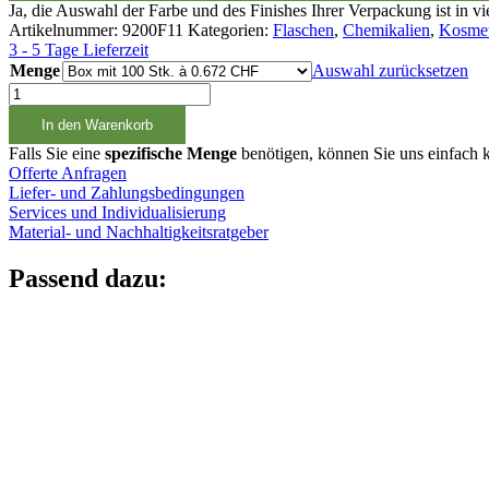
Ja, die Auswahl der Farbe und des Finishes Ihrer Verpackung ist in v
Artikelnummer:
9200F11
Kategorien:
Flaschen
,
Chemikalien
,
Kosmet
3 - 5 Tage Lieferzeit
Menge
Auswahl zurücksetzen
50ml
Zerstäuberflasche
In den Warenkorb
weiss,
20/410
Falls Sie eine
spezifische Menge
benötigen, können Sie uns einfach k
Menge
Offerte Anfragen
Liefer- und Zahlungsbedingungen
Services und Individualisierung
Material- und Nachhaltigkeitsratgeber
Passend dazu: