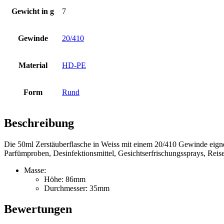
Gewicht in g
7
Flaschen
(519)
Gewinde
20/410
Hotfill Flaschen
(6)
Material
HD-PE
Form
Rund
Kanister
(21)
Beschreibung
Die 50ml Zerstäuberflasche in Weiss mit einem 20/410 Gewinde eign
Kosmetik
(292)
Parfümproben, Desinfektionsmittel, Gesichtserfrischungssprays, Rei
Masse:
Höhe: 86mm
Durchmesser: 35mm
Lebensmittel
(483)
Bewertungen