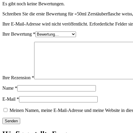
Es gibt noch keine Bewertungen.
Nachhaltig
(301)
Schreiben Sie die erste Bewertung für «50ml Zerstäuberflasche weiss
Ihre E-Mail-Adresse wird nicht veröffentlicht.
Erforderliche Felder si
Saucenflaschen
(24)
Ihre Bewertung
*
Spirituosenflaschen
(81)
Ihre Rezension
*
Sprüher
(18)
Name
*
E-Mail
*
Tanks
(2)
Meinen Namen, meine E-Mail-Adresse und meine Website in dies