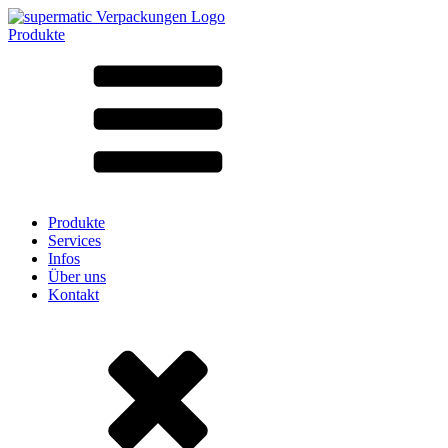
Produkte
Alle Produkte ➔
Nach Material
SAN
SAN/SMMA
Aluminium
Blech
Glas
HD-PE
Karton
LD-PE
Produkte
Metall
Services
PET
Infos
PP
Über uns
rPET
Kontakt
Steinzeug
Weissblech
Nylon
rHD-PE
Beutel und Bag-in-Box
(9)