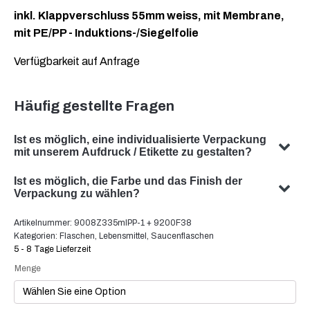
inkl. Klappverschluss 55mm weiss, mit Membrane,
mit PE/PP - Induktions-/Siegelfolie
Verfügbarkeit auf Anfrage
Häufig gestellte Fragen
Ist es möglich, eine individualisierte Verpackung
mit unserem Aufdruck / Etikette zu gestalten?
Ja, wir können eine individualisierte Verpackung mit
Ist es möglich, die Farbe und das Finish der
Ihrem Sujet gestalten. Unser Team ist darauf
Verpackung zu wählen?
spezialisiert, massgeschneiderte Verpackungslösungen
Ja, die Auswahl der Farbe und des Finishes Ihrer
Artikelnummer:
9008Z335mlPP-1 + 9200F38
zu entwickeln, die Ihren spezifischen Anforderungen
Verpackung ist in vielen Fällen möglich. Unser Team
Kategorien:
Flaschen
,
Lebensmittel
,
Saucenflaschen
entsprechen.
beratet Sie gerne um die optimale Farbe und Oberfläche
5 - 8 Tage Lieferzeit
für ihre Produktverpackung zu finden.
Menge