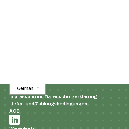
Supermatic Kunststoffverpackungen GmbH
Ackerstrasse 46
8610 Uster
Schweiz
Email:
info@supermatic.ch
Tel.: +41 (0)44 941 3322
Fax: +41 (0)44 941 3324
German
Impressum und Datenschutzerklärung
Liefer- und Zahlungsbedingungen
AGB
Warenkorb