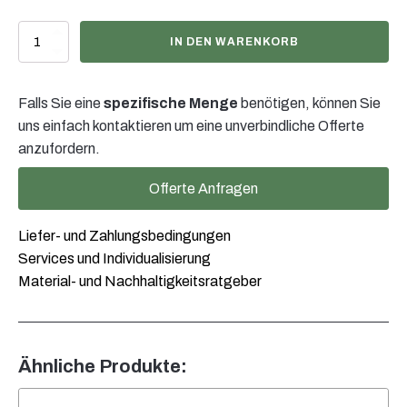
335ml
IN DEN WARENKORB
Saucenflasche
PP
natur,
Falls Sie eine
spezifische Menge
benötigen, können Sie
38/400,
inkl.
uns einfach kontaktieren um eine unverbindliche Offerte
Klappverschluss
anzufordern.
weiss
Menge
Offerte Anfragen
Liefer- und Zahlungsbedingungen
Services und Individualisierung
Material- und Nachhaltigkeitsratgeber
Ähnliche Produkte: