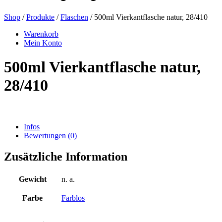
Shop
/
Produkte
/
Flaschen
/ 500ml Vierkantflasche natur, 28/410
Bierflaschen
(16)
Warenkorb
Mein Konto
500ml Vierkantflasche natur,
Chemikalien
(267)
28/410
Dispenser und Pumpen
(30)
Infos
Bewertungen (0)
Zusätzliche Information
Dosen
(73)
Gewicht
n. a.
Farbe
Farblos
Feinzerstäuber
(8)