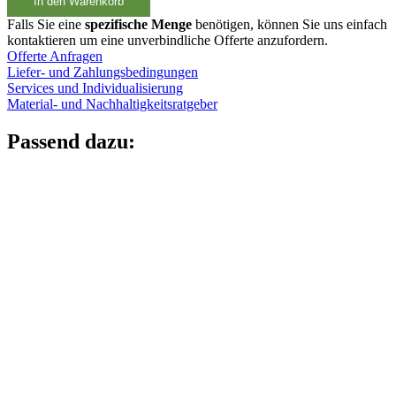
In den Warenkorb
natur,
28/410
Falls Sie eine
spezifische Menge
benötigen, können Sie uns einfach
Menge
kontaktieren um eine unverbindliche Offerte anzufordern.
Offerte Anfragen
Liefer- und Zahlungsbedingungen
Services und Individualisierung
Material- und Nachhaltigkeitsratgeber
Passend dazu: