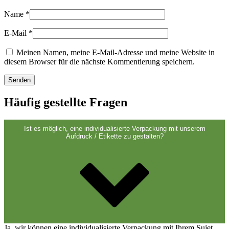
Verschlüsse
(173)
Name
*
E-Mail
*
Weinflaschen und Sektflaschen
(83)
Meinen Namen, meine E-Mail-Adresse und meine Website in
diesem Browser für die nächste Kommentierung speichern.
Häufig gestellte Fragen
Ist es möglich, eine individualisierte Verpackung mit unserem
Aufdruck / Etikette zu gestalten?
Ja, wir können eine individualisierte Verpackung mit Ihrem Sujet