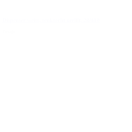
Dispenser weiss, senkrecht gerillt, 28/410
Details