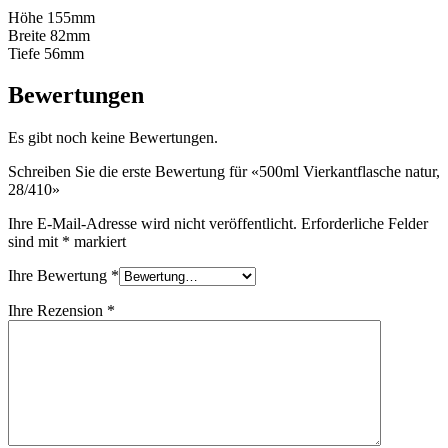
Höhe 155mm
Nachhaltig
(301)
Breite 82mm
Tiefe 56mm
Bewertungen
Saucenflaschen
(24)
Es gibt noch keine Bewertungen.
Schreiben Sie die erste Bewertung für «500ml Vierkantflasche natur,
28/410»
Spirituosenflaschen
(81)
Ihre E-Mail-Adresse wird nicht veröffentlicht.
Erforderliche Felder
sind mit
*
markiert
Sprüher
(18)
Ihre Bewertung
*
Ihre Rezension
*
Tanks
(2)