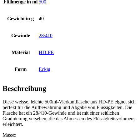
Füllmenge in ml
500
Flaschen
(519)
Gewicht in g
40
Gewinde
28/410
Hotfill Flaschen
(6)
Material
HD-PE
Kanister
(21)
Form
Eckig
Beschreibung
Kosmetik
(292)
Diese weisse, leichte 500ml-Vierkantflasche aus HD-PE eignet sich
perfekt für die Aufbewahrung und Abgabe von Flüssigkeiten. Die
Flasche hat ein 28/410-Gewinde und ist mit einer seitlichen
Graduierung versehen, die das Abmessen des Flüssigkeitsvolumens
Lebensmittel
(483)
erleichtert.
Masse: