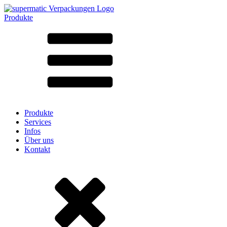
Produkte
Alle Produkte ➔
Nach Material
SAN
SAN/SMMA
Aluminium
Blech
Glas
HD-PE
Karton
LD-PE
Produkte
Metall
Services
PET
Infos
PP
Über uns
rPET
Kontakt
Steinzeug
Weissblech
Nylon
rHD-PE
Beutel und Bag-in-Box
(9)