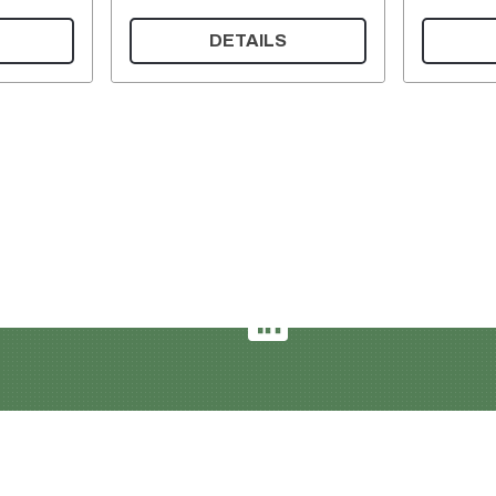
DETAILS
German
Impressum und Datenschut
Liefer- und Zahlungsbedin
AGB