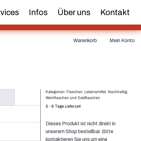
vices
Infos
Über uns
Kontakt
er und
Dosen
Feinzerstäuber
pen
Warenkorb
Mein Konto
etik
Lebensmittel
Nachhaltig
Kategorien:
Flaschen
,
Lebensmittel
,
Nachhaltig
,
Weinflaschen und Sektflaschen
ks
Verschlüsse
Weinflaschen und
5 - 8 Tage Lieferzeit
Sektflaschen
Dieses Produkt ist nicht direkt in
unserem Shop bestellbar. Bitte
kontaktieren Sie uns um eine