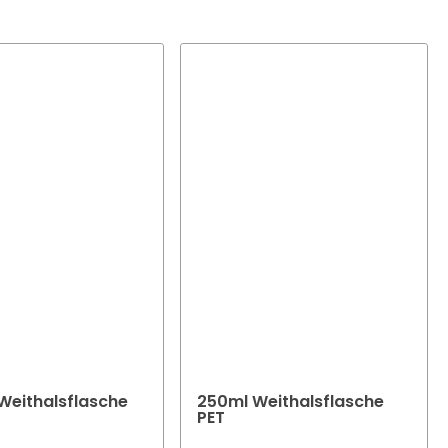
r ihre
Weithalsflasche
250ml Weithalsflasche
PET