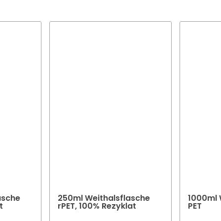
Team beratet Sie gerne um die optimale Farbe und Oberfläche fü
ktverpackung zu finden.
asche
250ml Weithalsflasche
1000ml 
t
rPET, 100% Rezyklat
PET