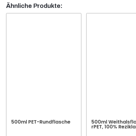
Unser 
Ähnliche Produkte:
Produ
500ml PET-Rundflasche
500ml Weithalsfl
rPET, 100% Rezikla