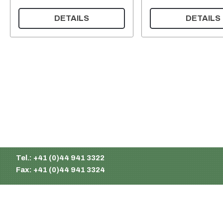
DETAILS
DETAILS
Supermatic Kunststoffverpackungen GmbH
Ackerstrasse 46
8610 Uster
Schweiz
Email:
info@supermatic.ch
Tel.: +41 (0)44 941 3322
Fax: +41 (0)44 941 3324