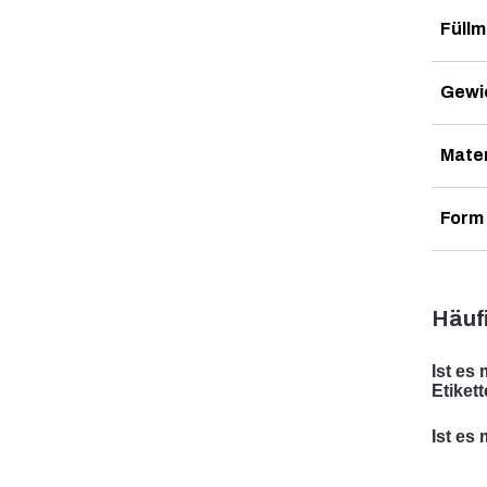
Füllm
Gewic
Mater
Form
Häufi
Ist es
Etiket
Ja, wi
Ist es
ist da
Ja, di
Ihren