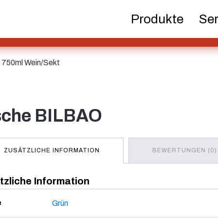
Produkte
Ser
Bierflaschen
Chemikalien
Dispens
Pum
 750ml Wein/Sekt
Hotfill Flaschen
Kanister
Kosm
asche BILBAO
ZUSÄTZLICHE INFORMATION
BEWERTUNGEN (0)
Spirituosenflaschen
Sprüher
Tan
zliche Information
e
Grün