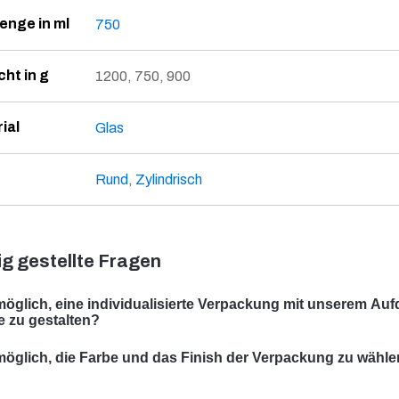
enge in ml
750
ht in g
1200, 750, 900
ial
Glas
Rund
,
Zylindrisch
g gestellte Fragen
 möglich, eine individualisierte Verpackung mit unserem Auf
te zu gestalten?
r können eine individualisierte Verpackung mit Ihrem Sujet gesta
 möglich, die Farbe und das Finish der Verpackung zu wähl
rauf spezialisiert, massgeschneiderte Verpackungslösungen zu e
e Auswahl der Farbe und des Finishes Ihrer Verpackung ist in viele
 spezifischen Anforderungen entsprechen.