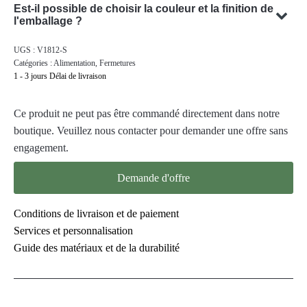
Oui, nous pouvons concevoir un emballage personnalisé avec
Est-il possible de choisir la couleur et la finition de
votre sujet. Notre équipe est spécialisée dans la conception de
l'emballage ?
solutions d'emballage sur mesure qui répondent à vos besoins
Oui, il est souvent possible de choisir la couleur et la finition
UGS :
V1812-S
spécifiques.
de votre emballage. Notre équipe se fera un plaisir de vous
Catégories :
Alimentation
,
Fermetures
conseiller pour trouver la couleur et la finition optimales pour
1 - 3 jours Délai de livraison
votre emballage de produit.
Ce produit ne peut pas être commandé directement dans notre
boutique. Veuillez nous contacter pour demander une offre sans
engagement.
Demande d'offre
Conditions de livraison et de paiement
Services et personnalisation
Guide des matériaux et de la durabilité