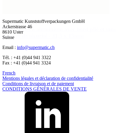
Supermatic Kunststoffverpackungen GmbH
Ackerstrasse 46
Fermeture en aluminium avec bord plié et sans
8610 Uster
anneau de sécurité - 31,5 x 15mm
Suisse
Détails
Email :
info@supermatic.ch
Tél. : +41 (0)44 941 3322
Fax : +41 (0)44 941 3324
French
Mentions légales et déclaration de confidentialité
Conditions de livraison et de paiement
CONDITIONS GÉNÉRALES DE VENTE