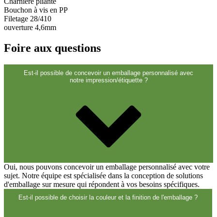
Charnière pliante
Bouchon à vis en PP
Filetage 28/410
ouverture 4,6mm
Foire aux questions
Est-il possible de concevoir un emballage personnalisé avec
notre impression/étiquette ?
Produits chimiques
(267)
Oui, nous pouvons concevoir un emballage personnalisé avec votre
Distributeurs et pompes
(30)
sujet. Notre équipe est spécialisée dans la conception de solutions
d'emballage sur mesure qui répondent à vos besoins spécifiques.
Est-il possible de choisir la couleur et la finition de l'emballage ?