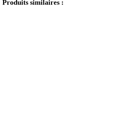
Produits similaires :
Pulvérisateur fin
(8)
Bouteilles
(519)
Bouteilles Hotfill
(6)