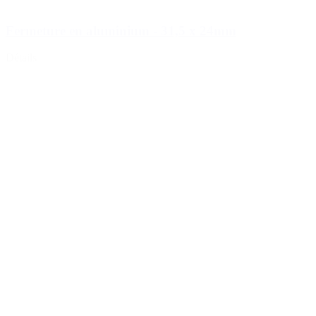
Fermeture en aluminium - 31,5 x 24mm
Pulvérisateur
(18)
Détails
Réservoirs
(2)
Fermetures
(173)
Bouteilles de vin et de champagne
(83)