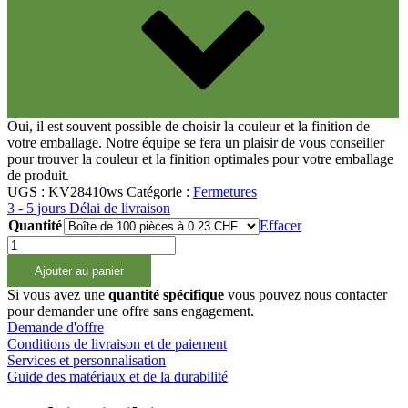
Oui, il est souvent possible de choisir la couleur et la finition de
votre emballage. Notre équipe se fera un plaisir de vous conseiller
pour trouver la couleur et la finition optimales pour votre emballage
de produit.
UGS :
KV28410ws
Catégorie :
Fermetures
3 - 5 jours Délai de livraison
Quantité
Effacer
quantité
Boîtes
(73)
de
Ajouter au panier
Klappverschluss
mit
Si vous avez une
quantité spécifique
vous pouvez nous contacter
4,6mm
pour demander une offre sans engagement.
Öffnung,
Demande d'offre
28/410
Conditions de livraison et de paiement
Services et personnalisation
Guide des matériaux et de la durabilité