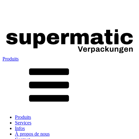
Produits
Tous les produits ➔
Par matériau
SAN
SAN/SMMA
Aluminium
Tôle
Verre
HD-PE
Carton
LD-PE
Produits
Métal
Services
PET
Infos
PP
À propos de nous
rPET