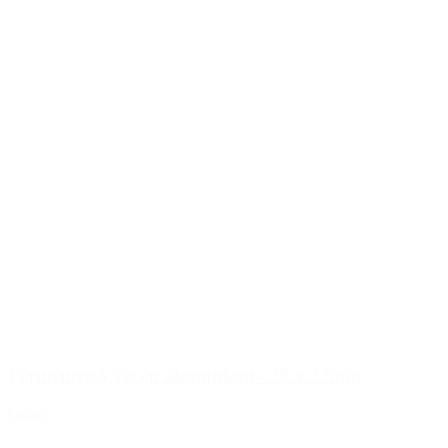
Fermeture à vis en aluminium - 28 x 22mm
Détails