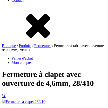
Contact
Grès
Fer blanc
Nylon
rHD-PE
Boutique
/
Produits
/
Fermetures
/ Fermeture à rabat avec ouverture
de 4,6mm, 28/410
Panier d'achat
Mon compte
Fermeture à clapet avec
ouverture de 4,6mm, 28/410
🔍
Sachets et bag-in-box
(9)