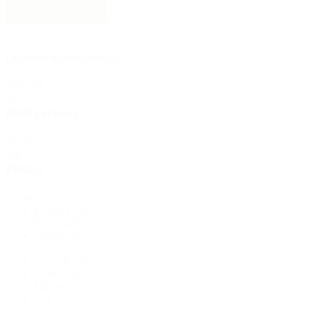
+ Tout afficher
Durable
(301)
Quantité de remplissage
Bouteilles de sauce
(24)
Quantité
de
remplissage
Poids par pièce
Bouteilles de spiritueux
(81)
Poids
par
pièce
Couleur
Pulvérisateur
(18)
Couleur
Incolore
(68)
Blanc
(40)
Transparent
(15)
Noir
(4)
Réservoirs
(2)
Variable
(3)
marbré
(2)
Marron
(1)
rose
(1)
violet
(1)