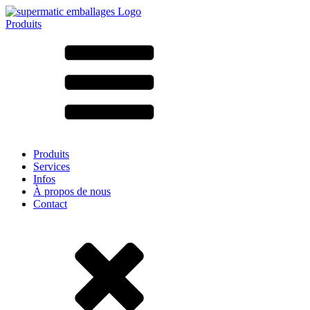
Produits
Tous les produits ➔
Par matériau
SAN
SAN/SMMA
Aluminium
Tôle
Verre
HD-PE
Carton
LD-PE
Produits
Métal
Services
PET
Infos
PP
À propos de nous
rPET
Contact
Grès
Fer blanc
Nylon
rHD-PE
Sachets et bag-in-box
(9)