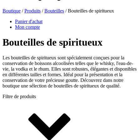
Boutique
/
Produits
/
Bouteilles
/ Bouteilles de spiritueux
Bouteilles de bière
(16)
Panier d'achat
Mon compte
Bouteilles de spiritueux
Produits chimiques
(267)
Les bouteilles de spiritueux sont spécialement conçues pour la
conservation de boissons alcoolisées telles que le whisky, l'eau-de-
vie, la vodka et le rhum. Elles sont robustes, élégantes et disponibles
Distributeurs et pompes
(30)
en différentes tailles et formes. Idéal pour la présentation et la
conservation de votre précieuse goutte. Découvrez dans notre
boutique une sélection de bouteilles de spiritueux de qualité.
Filtre de produits
Boîtes
(73)
Pulvérisateur fin
(8)