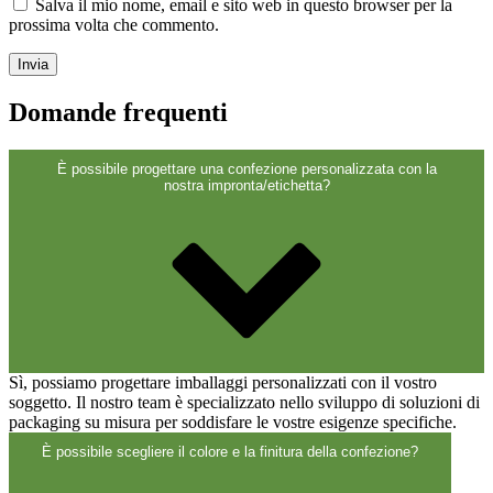
Chiusure
(173)
Salva il mio nome, email e sito web in questo browser per la
prossima volta che commento.
Bottiglie di vino e bottiglie di
Domande frequenti
champagne
(83)
È possibile progettare una confezione personalizzata con la
nostra impronta/etichetta?
Sì, possiamo progettare imballaggi personalizzati con il vostro
soggetto. Il nostro team è specializzato nello sviluppo di soluzioni di
packaging su misura per soddisfare le vostre esigenze specifiche.
È possibile scegliere il colore e la finitura della confezione?