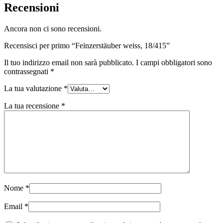
Recensioni
Sostenibile
(301)
Ancora non ci sono recensioni.
Recensisci per primo “Feinzerstäuber weiss, 18/415”
Bottiglie per salse
(24)
Il tuo indirizzo email non sarà pubblicato.
I campi obbligatori sono
contrassegnati
*
La tua valutazione
*
Bottiglie per liquori
(81)
La tua recensione
*
Spruzzatore
(18)
Serbatoi
(2)
Nome
*
Email
*