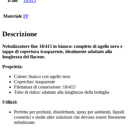
Il filo
18/415
Bottiglie
(519)
Materiale
PP
Descrizione
Bottiglie di riempimento a caldo
(6)
Nebulizzatore fine 18/415 in bianco: completo di ugello nero e
tappo di copertura trasparente, idealmente adattato alla
lunghezza del flacone.
Contenitore
(21)
Proprietà:
Colore: bianco con ugello nero
Coperchio: trasparente
Cosmetici
(292)
Filettatura di connessione: 18/415
Tubo di rialzo: adattato alla lunghezza della bottiglia
Utilizzi:
Cibo
(483)
Perfetto per profumi, disinfettanti, spray per ambienti, liquidi
cosmetici e molte altre soluzioni che devono essere finemente
nebulizzate.