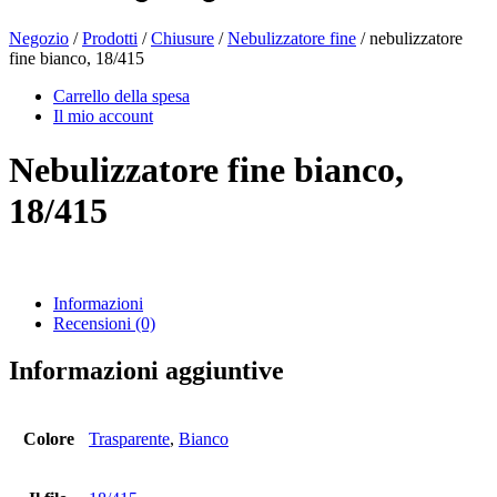
Negozio
/
Prodotti
/
Chiusure
/
Nebulizzatore fine
/ nebulizzatore
fine bianco, 18/415
Bottiglie di birra
(16)
Carrello della spesa
Il mio account
Nebulizzatore fine bianco,
Prodotti chimici
(267)
18/415
Distributori e pompe
(30)
Informazioni
Recensioni (0)
Lattine
(73)
Informazioni aggiuntive
Colore
Trasparente
,
Bianco
Nebulizzatore fine
(8)