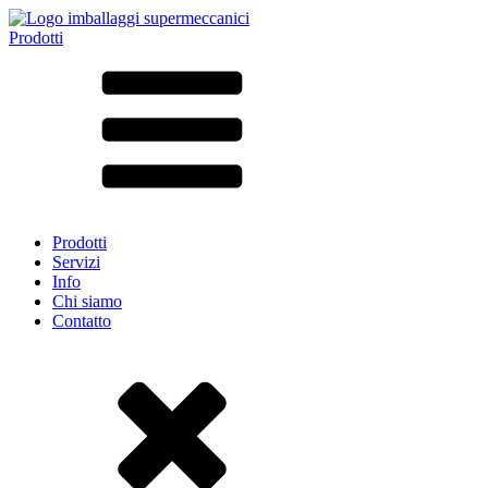
Prodotti
Tutti i prodotti ➔
Secondo il materiale
SAN
SAN/SMMA
Alluminio
Lamiera
Vetro
HD-PE
Cartone
LD-PE
Prodotti
Metallo
Servizi
PET
Info
PP
Chi siamo
rPET
Contatto
Gres
Banda stagnata
Nylon
rHD-PE
Borsa e Bag-in-Box
(9)