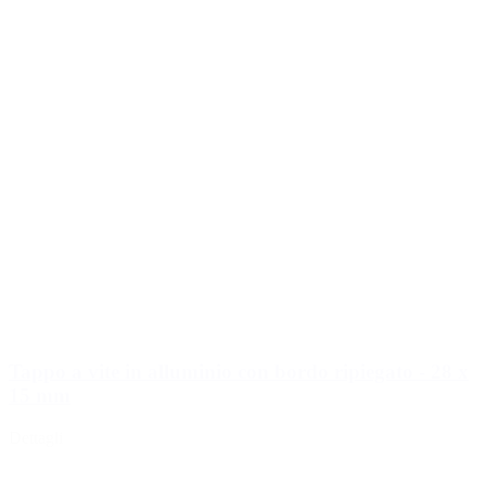
Tappo a vite in alluminio con bordo ripiegato - 28 x
15 mm
Dettagli