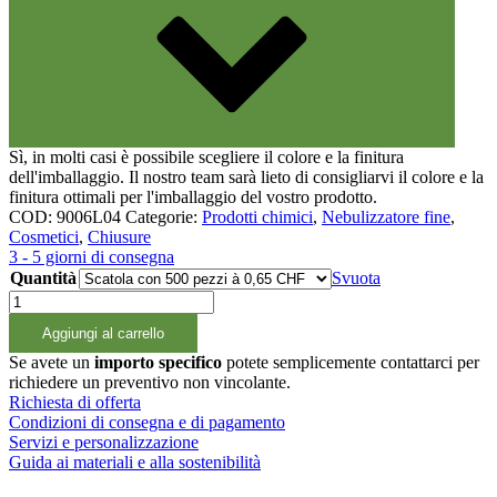
Sì, in molti casi è possibile scegliere il colore e la finitura
dell'imballaggio. Il nostro team sarà lieto di consigliarvi il colore e la
finitura ottimali per l'imballaggio del vostro prodotto.
COD:
9006L04
Categorie:
Prodotti chimici
,
Nebulizzatore fine
,
Cosmetici
,
Chiusure
3 - 5 giorni di consegna
Quantità
Svuota
Feinzerstäuber
weiss,
Aggiungi al carrello
18/415
quantità
Se avete un
importo specifico
potete semplicemente contattarci per
richiedere un preventivo non vincolante.
Richiesta di offerta
Condizioni di consegna e di pagamento
Servizi e personalizzazione
Guida ai materiali e alla sostenibilità