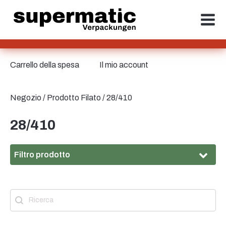
Carrello della spesa
Il mio account
Negozio
/ Prodotto Filato / 28/410
28/410
Filtro prodotto
Materiale
Ricerca
Contenuto della ricerca
Materiale
HD-PE
(1)