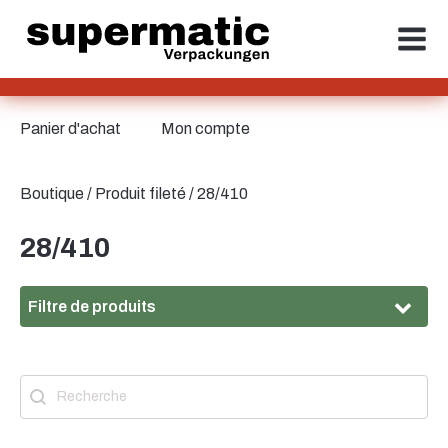
Panier d'achat
Mon compte
Boutique
/ Produit fileté / 28/410
28/410
Filtre de produits
Matériau
Recherche
Contenu de recherche
Matériau
Verre
(81)
Filetage