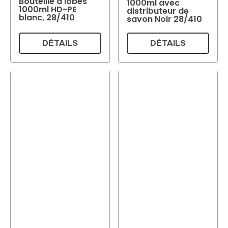
Bouteille à lobes
1000ml avec
Quantité de remplissage
1000ml HD-PE
distributeur de
blanc, 28/410
savon Noir 28/410
Poids par pièce
DÉTAILS
DÉTAILS
Poids par pièce
Couleur
Transparent
Incolore
(63)
(11)
Vert
(10)
Blanc
(3)
Couleur
Réinitialiser