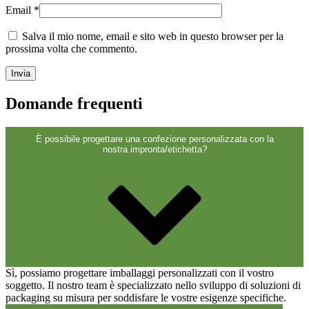
Chiusure
(173)
Email
*
Salva il mio nome, email e sito web in questo browser per la
prossima volta che commento.
Bottiglie di vino e bottiglie di
champagne
(83)
Domande frequenti
È possibile progettare una confezione personalizzata con la
nostra impronta/etichetta?
Sì, possiamo progettare imballaggi personalizzati con il vostro
soggetto. Il nostro team è specializzato nello sviluppo di soluzioni di
packaging su misura per soddisfare le vostre esigenze specifiche.