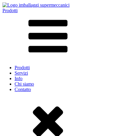
Prodotti
Tutti i prodotti ➔
Secondo il materiale
SAN
SAN/SMMA
Alluminio
Lamiera
Vetro
HD-PE
Cartone
LD-PE
Prodotti
Metallo
Servizi
PET
Info
PP
Chi siamo
rPET
Contatto
Gres
Banda stagnata
Nylon
rHD-PE
Borsa e Bag-in-Box
(9)