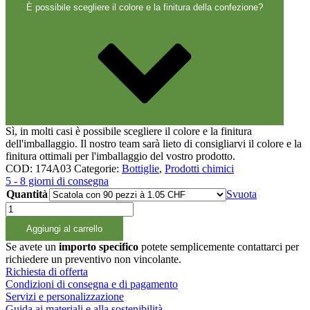
È possibile scegliere il colore e la finitura della confezione?
Sì, in molti casi è possibile scegliere il colore e la finitura
dell'imballaggio. Il nostro team sarà lieto di consigliarvi il colore e la
finitura ottimali per l'imballaggio del vostro prodotto.
COD:
174A03
Categorie:
Bottiglie
,
Prodotti chimici
5 - 8 giorni di consegna
Quantità
Svuota
1000ml
Sprüh-/Rundflasche
Aggiungi al carrello
EF
natur,
Se avete un
importo specifico
potete semplicemente contattarci per
45g,
richiedere un preventivo non vincolante.
28/400
Richiesta di offerta
quantità
Condizioni di consegna e di pagamento
Servizi e personalizzazione
Guida ai materiali e alla sostenibilità