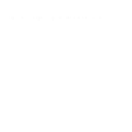
Spruzzatore OpUs Spray Mist/Jet Bianco
Dettagli