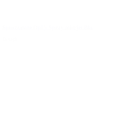
Spruzzatore OpUs Spray mist/jet Blu
Dettagli