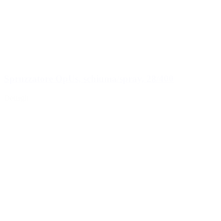
Spruzzatore OpUs, schiuma/spray, 28/400
Dettagli