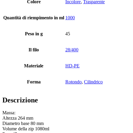
Colore
Incolore
,
Trasparente
Bottiglie
(519)
Quantità di riempimento in ml
1000
Peso in g
45
Bottiglie di riempimento a caldo
(6)
Il filo
28/400
Contenitore
(21)
Materiale
HD-PE
Forma
Rotondo
,
Cilindrico
Cosmetici
(292)
Descrizione
Massa:
Cibo
(483)
Altezza 264 mm
Diametro base 80 mm
Volume della zip 1080ml