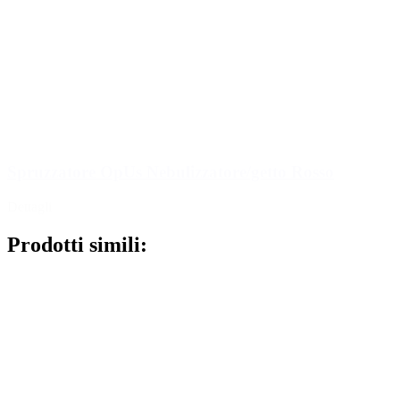
Spruzzatore OpUs Nebulizzatore/getto Rosso
Dettagli
Prodotti simili: