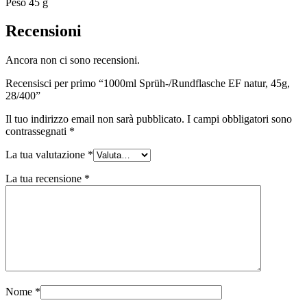
Peso 45 g
Sostenibile
(301)
Recensioni
Ancora non ci sono recensioni.
Bottiglie per salse
(24)
Recensisci per primo “1000ml Sprüh-/Rundflasche EF natur, 45g,
28/400”
Il tuo indirizzo email non sarà pubblicato.
I campi obbligatori sono
Bottiglie per liquori
(81)
contrassegnati
*
La tua valutazione
*
La tua recensione
*
Spruzzatore
(18)
Serbatoi
(2)
Nome
*