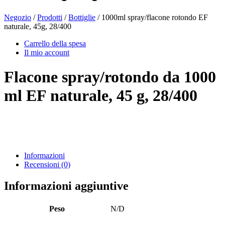
Negozio
/
Prodotti
/
Bottiglie
/ 1000ml spray/flacone rotondo EF
naturale, 45g, 28/400
Bottiglie di birra
(16)
Carrello della spesa
Il mio account
Flacone spray/rotondo da 1000
Prodotti chimici
(267)
ml EF naturale, 45 g, 28/400
Distributori e pompe
(30)
Informazioni
Lattine
(73)
Recensioni (0)
Informazioni aggiuntive
Nebulizzatore fine
(8)
Peso
N/D