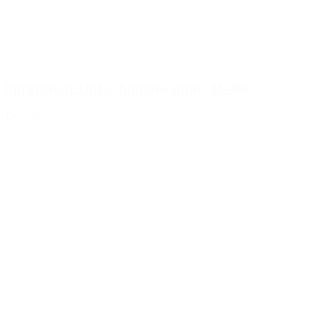
Spruzzatore OpUs, funzione spray, 28/400
Dettagli