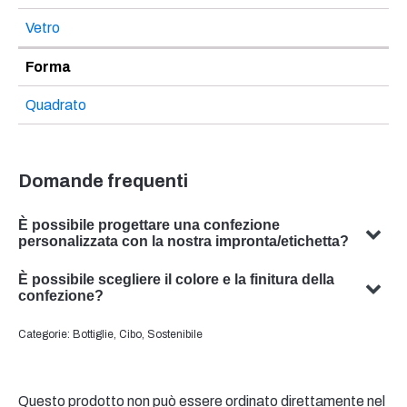
Vetro
Forma
Quadrato
Domande frequenti
È possibile progettare una confezione
personalizzata con la nostra impronta/etichetta?
Sì, possiamo progettare imballaggi personalizzati con il
È possibile scegliere il colore e la finitura della
vostro soggetto. Il nostro team è specializzato nello
confezione?
sviluppo di soluzioni di packaging su misura per
Sì, in molti casi è possibile scegliere il colore e la finitura
Categorie:
Bottiglie
,
Cibo
,
Sostenibile
soddisfare le vostre esigenze specifiche.
dell'imballaggio. Il nostro team sarà lieto di consigliarvi il
colore e la finitura ottimali per l'imballaggio del vostro
prodotto.
Questo prodotto non può essere ordinato direttamente nel