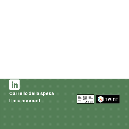
8610 Uster
Svizzera
E-mail:
info@supermatic.ch
Tel.: +41 (0)44 941 3322
Fax: +41 (0)44 941 3324
Italian
Impronta e informativa sulla privacy
Condizioni di consegna e di pagamento
AGB
Carrello della spesa
Il mio account