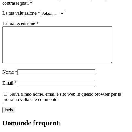
contrassegnati
*
Sostenibile
(301)
La tua valutazione
*
La tua recensione
*
Bottiglie per salse
(24)
Bottiglie per liquori
(81)
Nome
*
Spruzzatore
(18)
Email
*
Salva il mio nome, email e sito web in questo browser per la
prossima volta che commento.
Serbatoi
(2)
Domande frequenti