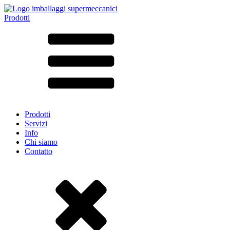
Prodotti
Tutti i prodotti ➔
Secondo il materiale
SAN
SAN/SMMA
Alluminio
Lamiera
Vetro
HD-PE
Cartone
LD-PE
Prodotti
Metallo
Servizi
PET
Info
PP
Chi siamo
rPET
Contatto
Gres
Banda stagnata
Nylon
rHD-PE
Borsa e Bag-in-Box
(9)