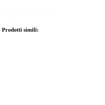
Tappo a vite giallo PCO1810
Dettagli
Prodotti simili: