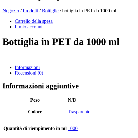
Negozio
/
Prodotti
/
Bottiglie
/ bottiglia in PET da 1000 ml
Bottiglie di birra
(16)
Carrello della spesa
Il mio account
Bottiglia in PET da 1000 ml
Prodotti chimici
(267)
Informazioni
Recensioni (0)
Distributori e pompe
(30)
Informazioni aggiuntive
Lattine
(73)
Peso
N/D
Colore
Trasparente
Nebulizzatore fine
(8)
Quantità di riempimento in ml
1000