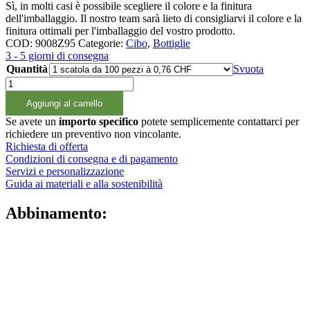
Sì, in molti casi è possibile scegliere il colore e la finitura
dell'imballaggio. Il nostro team sarà lieto di consigliarvi il colore e la
finitura ottimali per l'imballaggio del vostro prodotto.
COD:
9008Z95
Categorie:
Cibo
,
Bottiglie
3 - 5 giorni di consegna
Quantità
Svuota
1000ml
PET-
Aggiungi al carrello
Flasche
quantità
Se avete un
importo specifico
potete semplicemente contattarci per
richiedere un preventivo non vincolante.
Richiesta di offerta
Condizioni di consegna e di pagamento
Servizi e personalizzazione
Guida ai materiali e alla sostenibilità
Abbinamento: