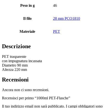
Peso in g
46
Bottiglie
(519)
Il filo
28 mm PCO1810
Bottiglie di riempimento a caldo
(6)
Materiale
PET
Descrizione
Contenitore
(21)
PET trasparente
con impugnatura incassata
Diametro 90 mm
Altezza 220 mm
Cosmetici
(292)
Recensioni
Ancora non ci sono recensioni.
Cibo
(483)
Recensisci per primo “1000ml PET-Flasche”
Il tuo indirizzo email non sarà pubblicato.
I campi obbligatori sono