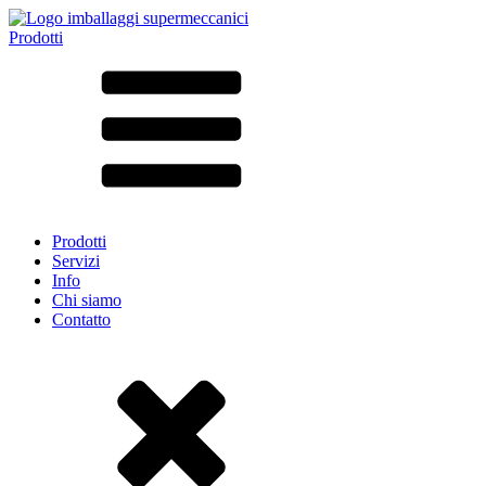
Prodotti
Tutti i prodotti ➔
Secondo il materiale
SAN
SAN/SMMA
Alluminio
Lamiera
Vetro
HD-PE
Cartone
LD-PE
Prodotti
Metallo
Servizi
PET
Info
PP
Chi siamo
rPET
Contatto
Gres
Banda stagnata
Nylon
rHD-PE
Borsa e Bag-in-Box
(9)