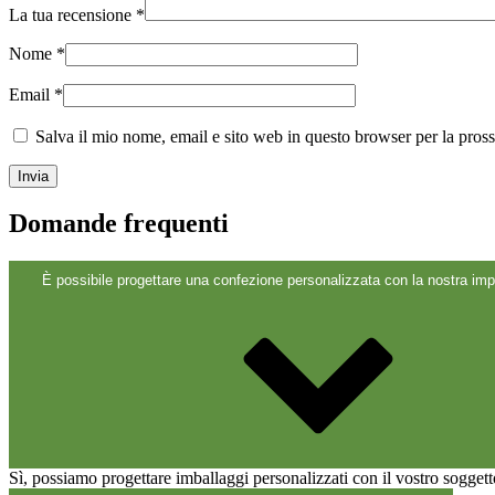
La tua recensione
*
Sostenibile
(301)
Nome
*
Email
*
Bottiglie per salse
(24)
Salva il mio nome, email e sito web in questo browser per la pro
Bottiglie per liquori
(81)
Domande frequenti
È possibile progettare una confezione personalizzata con la nostra imp
Spruzzatore
(18)
Serbatoi
(2)
Sì, possiamo progettare imballaggi personalizzati con il vostro soggett