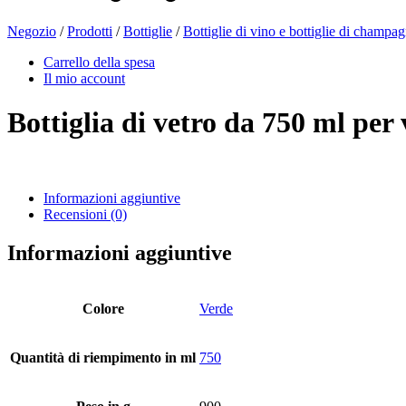
Negozio
/
Prodotti
/
Bottiglie
/
Bottiglie di vino e bottiglie di champa
Bottiglie di birra
(16)
Carrello della spesa
Il mio account
Bottiglia di vetro da 750 ml p
Prodotti chimici
(267)
Informazioni aggiuntive
Recensioni (0)
Distributori e pompe
(30)
Informazioni aggiuntive
Lattine
(73)
Colore
Verde
Quantità di riempimento in ml
750
Nebulizzatore fine
(8)