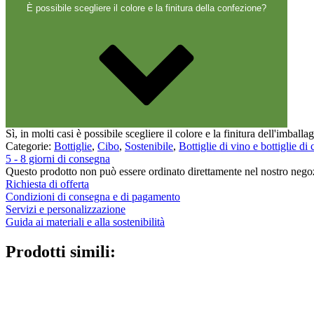
Chiusure
(173)
È possibile scegliere il colore e la finitura della confezione?
Bottiglie di vino e bottiglie di champa
Sì, in molti casi è possibile scegliere il colore e la finitura dell'imballa
Categorie:
Bottiglie
,
Cibo
,
Sostenibile
,
Bottiglie di vino e bottiglie d
5 - 8 giorni di consegna
Questo prodotto non può essere ordinato direttamente nel nostro negozi
Richiesta di offerta
Condizioni di consegna e di pagamento
Servizi e personalizzazione
Guida ai materiali e alla sostenibilità
Prodotti simili: