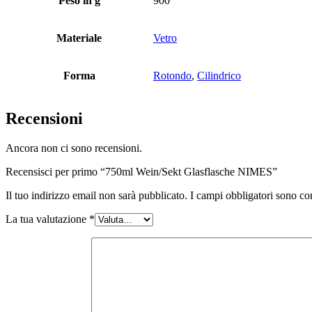
Peso in g
900
Bottiglie
(519)
Materiale
Vetro
Forma
Rotondo
,
Cilindrico
Bottiglie di riempimento a caldo
(6)
Recensioni
Ancora non ci sono recensioni.
Contenitore
(21)
Recensisci per primo “750ml Wein/Sekt Glasflasche NIMES”
Il tuo indirizzo email non sarà pubblicato.
I campi obbligatori sono co
Cosmetici
(292)
La tua valutazione
*
Cibo
(483)