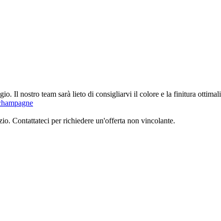
gne
(83)
ggio. Il nostro team sarà lieto di consigliarvi il colore e la finitura ottima
i champagne
o. Contattateci per richiedere un'offerta non vincolante.