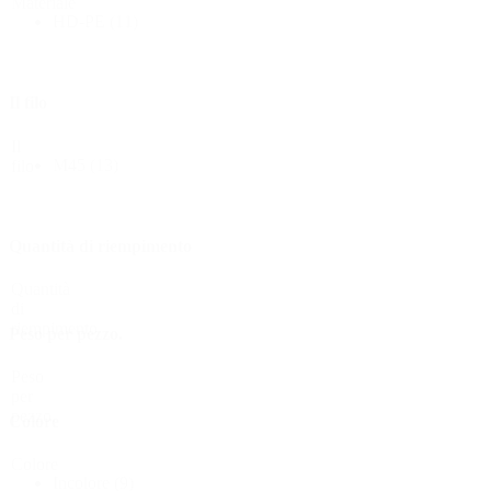
Materiale
HD-PE
(11)
Bottiglie
(519)
Il filo
Bottiglie di riempimento a caldo
(6)
Il
M45
(13)
filo
Contenitore
(21)
Quantità di riempimento
Quantità
di
Cosmetici
(292)
riempimento
Peso per pezzo.
Peso
per
pezzo.
Cibo
(483)
Colore
Colore
Incolore
(9)