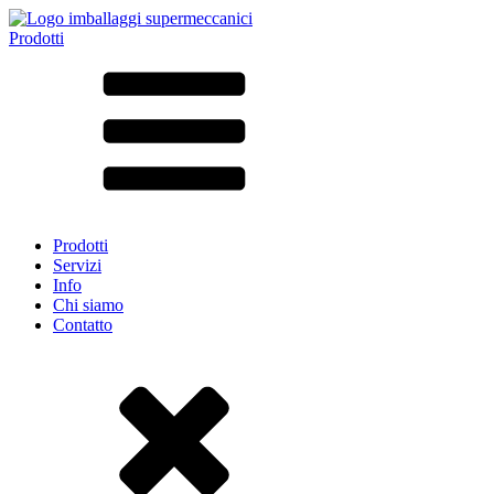
Prodotti
Tutti i prodotti ➔
Secondo il materiale
SAN
SAN/SMMA
Alluminio
Lamiera
Vetro
HD-PE
Cartone
LD-PE
Prodotti
Metallo
Servizi
PET
Info
PP
Chi siamo
rPET
Contatto
Gres
Banda stagnata
Nylon
rHD-PE
Borsa e Bag-in-Box
(9)