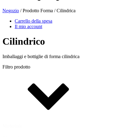
Negozio
/ Prodotto Forma / Cilindrica
Bottiglie di birra
(16)
Carrello della spesa
Il mio account
Cilindrico
Prodotti chimici
(267)
Imballaggi e bottiglie di forma cilindrica
Filtro prodotto
Distributori e pompe
(30)
Lattine
(73)
Nebulizzatore fine
(8)
Materiale