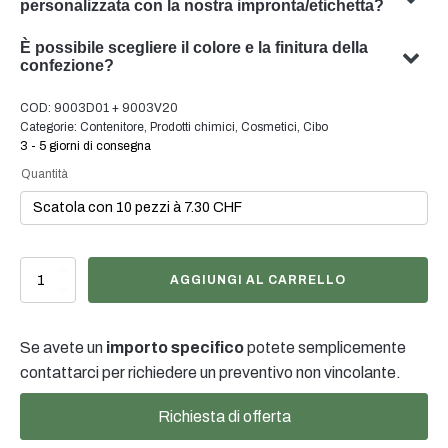
personalizzata con la nostra impronta/etichetta?
Sì, possiamo progettare imballaggi personalizzati con il
È possibile scegliere il colore e la finitura della
vostro soggetto. Il nostro team è specializzato nello
confezione?
sviluppo di soluzioni di packaging su misura per
Sì, in molti casi è possibile scegliere il colore e la finitura
COD:
9003D01 + 9003V20
soddisfare le vostre esigenze specifiche.
dell'imballaggio. Il nostro team sarà lieto di consigliarvi il
Categorie:
Contenitore
,
Prodotti chimici
,
Cosmetici
,
Cibo
colore e la finitura ottimali per l'imballaggio del vostro
3 - 5 giorni di consegna
prodotto.
Quantità
5
AGGIUNGI AL CARRELLO
Liter
Kanister
Stapelbar
Se avete un
importo specifico
potete semplicemente
mit
Schraubverschluss
contattarci per richiedere un preventivo non vincolante.
DIN45
mit
Richiesta di offerta
Ausziehtülle,
230g