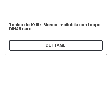
Tanica da 10 litri Bianco Impilabile con tappo
DIN45 nero
DETTAGLI
Supermatic Plastic Packaging GmbH
Ackerstrasse 46
8610 Uster
Svizzera
E-mail:
info@supermatic.ch