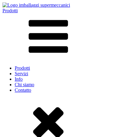
Prodotti
Tutti i prodotti ➔
Secondo il materiale
SAN
SAN/SMMA
Alluminio
Lamiera
Vetro
HD-PE
Cartone
LD-PE
Prodotti
Metallo
Servizi
PET
Info
PP
Chi siamo
rPET
Contatto
Gres
Banda stagnata
Nylon
rHD-PE
Borsa e Bag-in-Box
(9)