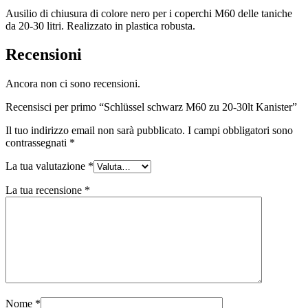
Ausilio di chiusura di colore nero per i coperchi M60 delle taniche
da 20-30 litri. Realizzato in plastica robusta.
Bottiglie
(519)
Recensioni
Ancora non ci sono recensioni.
Bottiglie di riempimento a caldo
(6)
Recensisci per primo “Schlüssel schwarz M60 zu 20-30lt Kanister”
Il tuo indirizzo email non sarà pubblicato.
I campi obbligatori sono
contrassegnati
*
Contenitore
(21)
La tua valutazione
*
La tua recensione
*
Cosmetici
(292)
Cibo
(483)
Nome
*