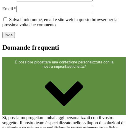
Sostenibile
(301)
Email
*
Salva il mio nome, email e sito web in questo browser per la
prossima volta che commento.
Bottiglie per salse
(24)
Domande frequenti
Bottiglie per liquori
(81)
È possibile progettare una confezione personalizzata con la
nostra impronta/etichetta?
Spruzzatore
(18)
Serbatoi
(2)
Sì, possiamo progettare imballaggi personalizzati con il vostro
soggetto. Il nostro team è specializzato nello sviluppo di soluzioni di
packaging su misura per soddisfare le vostre esigenze specifiche.