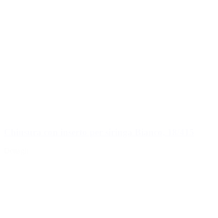
Chiusura con inserto per siringa Bianco, 18/415
Dettagli