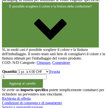
Chiusure
(173)
È possibile scegliere il colore e la finitura della confezione?
Bottiglie di vino e bottiglie di
champagne
(83)
Sì, in molti casi è possibile scegliere il colore e la finitura
dell'imballaggio. Il nostro team sarà lieto di consigliarvi il colore e la
finitura ottimali per l'imballaggio del vostro prodotto.
COD:
N/D
Categorie:
Chiusure
,
Contenitore
Quantità
Svuota
Schlüssel
schwarz
Aggiungi al carrello
M60
zu
Se avete un
importo specifico
potete semplicemente contattarci per
20-
richiedere un preventivo non vincolante.
30lt
Richiesta di offerta
Kanister
Condizioni di consegna e di pagamento
quantità
Servizi e personalizzazione