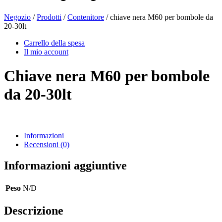
Negozio
/
Prodotti
/
Contenitore
/ chiave nera M60 per bombole da
20-30lt
Bottiglie di birra
(16)
Carrello della spesa
Il mio account
Chiave nera M60 per bombole
Prodotti chimici
(267)
da 20-30lt
Distributori e pompe
(30)
Informazioni
Recensioni (0)
Lattine
(73)
Informazioni aggiuntive
Peso
N/D
Nebulizzatore fine
(8)
Descrizione